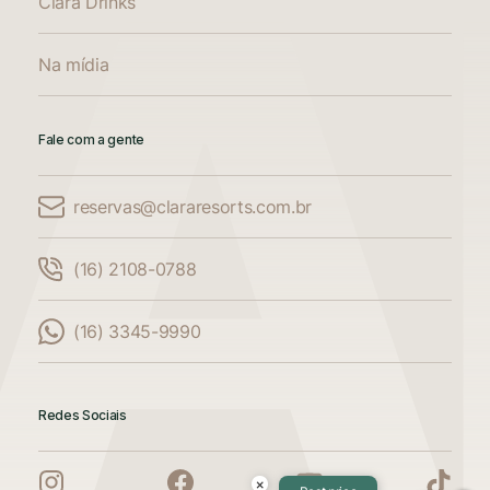
Clara Drinks
Na mídia
Fale com a gente
reservas@clararesorts.com.br
Comparar Acomodações
(16) 2108-0788
Compare até 3 acomodações
(16) 3345-9990
Adicione mais uma acomodação para
comparar
Redes Sociais
Adicione mais uma acomodação para
comparar
×