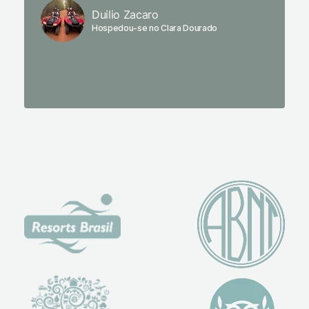
fechado
Duilio Zacaro
se pude
Hospedou-se no Clara Dourado