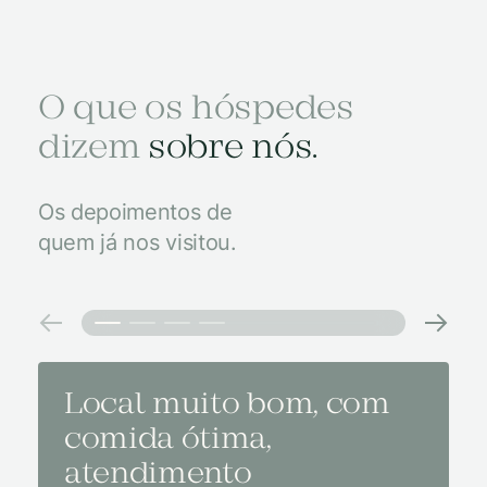
O que os hóspedes
dizem
sobre nós.
Os depoimentos de
quem já nos visitou.
Local muito bom, com
Melh
comida ótima,
à na
atendimento
conf