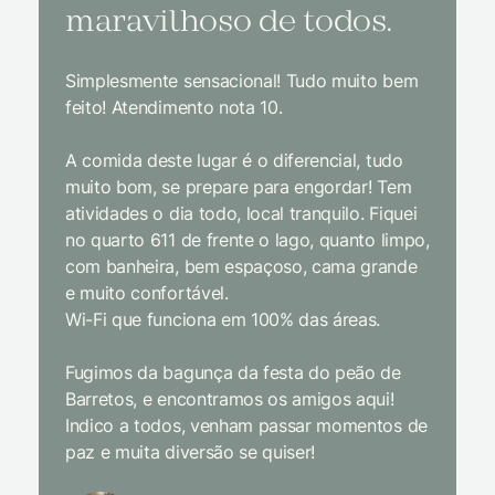
maravilhoso de todos.
imp
Simplesmente sensacional! Tudo muito bem
Sem dúv
feito! Atendimento nota 10.
interior
gosto, 
A comida deste lugar é o diferencial, tudo
delicios
muito bom, se prepare para engordar! Tem
Equipe 
atividades o dia todo, local tranquilo. Fiquei
cordial.
no quarto 611 de frente o lago, quanto limpo,
todas a
com banheira, bem espaçoso, cama grande
inclusiv
e muito confortável.
Wi-Fi que funciona em 100% das áreas.
Limpeza
passari
Fugimos da bagunça da festa do peão de
enquant
Barretos, e encontramos os amigos aqui!
naturez
Indico a todos, venham passar momentos de
academi
paz e muita diversão se quiser!
delicio
primeir