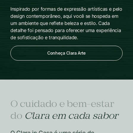
luxuoso e pacífico.
Inspirado por formas de expressão artísticas e pelo
design contemporâneo, aqui você se hospeda em
um ambiente que reflete beleza e estilo. Cada
detalhe foi pensado para oferecer uma experiência
de sofisticação e tranquilidade.
Conheça Clara Dourado
Conheça Clara Ibiúna
Conheça Clara Arte
O cuidado e bem-estar
do
Clara
em cada sabor
O Clara in Casa é uma série de