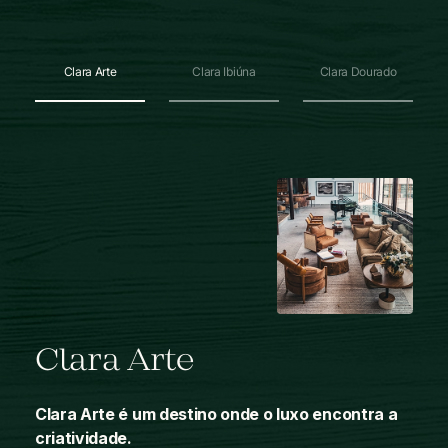
Clara Arte
Clara Ibiúna
Clara Dourado
Clara Arte
Clara Arte é um destino onde o luxo encontra a
Imerso na tranquilidade natural de Ibiúna, o Clara
Clara Dourado oferece uma experiência
criatividade.
Ibiúna é o lugar ideal para quem busca um retiro
inigualável de luxo e conforto.