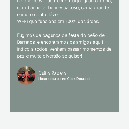
no quarto 611 de frente o lago, quanto limpo,
todas a
com banheira, bem espaçoso, cama grande
inclusiv
e muito confortável.
Wi-Fi que funciona em 100% das áreas.
Limpeza
passari
Fugimos da bagunça da festa do peão de
enquant
Barretos, e encontramos os amigos aqui!
naturez
Indico a todos, venham passar momentos de
academi
paz e muita diversão se quiser!
delicio
primeir
fechado
Duilio Zacaro
se pude
Hospedou-se no Clara Dourado