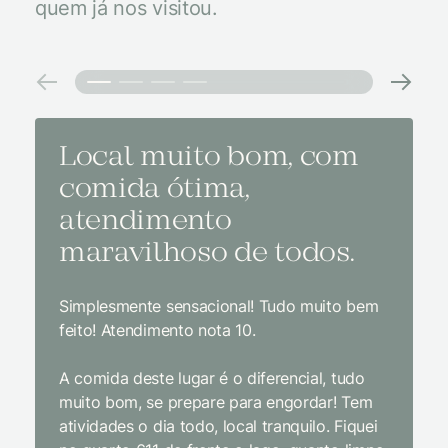
quem já nos visitou.
Local muito bom, com
Melh
comida ótima,
à na
atendimento
conf
maravilhoso de todos.
imp
Simplesmente sensacional! Tudo muito bem
Sem dúv
feito! Atendimento nota 10.
interior
gosto, 
A comida deste lugar é o diferencial, tudo
delicios
muito bom, se prepare para engordar! Tem
Equipe 
atividades o dia todo, local tranquilo. Fiquei
cordial.