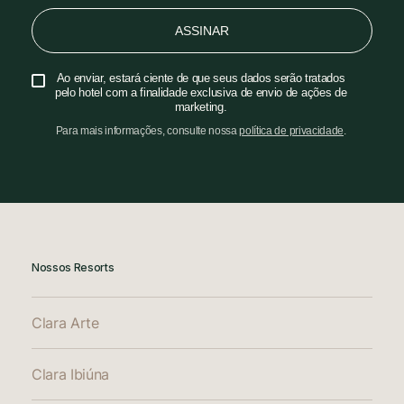
ASSINAR
Ao enviar, estará ciente de que seus dados serão tratados
pelo hotel com a finalidade exclusiva de envio de ações de
marketing.
Para mais informações, consulte nossa
política de privacidade
.
Nossos Resorts
Clara Arte
Clara Ibiúna