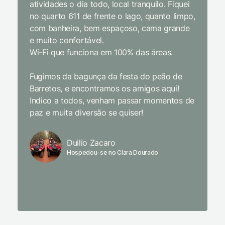
atividades o dia todo, local tranquilo. Fiquei
cordial.
no quarto 611 de frente o lago, quanto limpo,
todas a
com banheira, bem espaçoso, cama grande
inclusiv
e muito confortável.
Wi-Fi que funciona em 100% das áreas.
Limpeza
passari
Fugimos da bagunça da festa do peão de
enquant
Barretos, e encontramos os amigos aqui!
naturez
Indico a todos, venham passar momentos de
academi
paz e muita diversão se quiser!
delicio
primeir
fechado
Duilio Zacaro
se pude
Hospedou-se no Clara Dourado