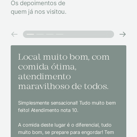
Os depoimentos de
quem já nos visitou.
Local muito bom, com
Melh
comida ótima,
à na
atendimento
conf
maravilhoso de todos.
imp
Simplesmente sensacional! Tudo muito bem
Sem dúv
feito! Atendimento nota 10.
interior
gosto, 
A comida deste lugar é o diferencial, tudo
delicios
muito bom, se prepare para engordar! Tem
Equipe 