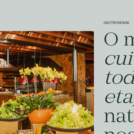
GASTRONOMIA
O 
cu
tod
et
nat