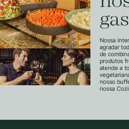
no
ga
Nossa inte
agradar tod
de combina
produtos fr
atende a t
vegetarian
nosso buff
nossa Coz