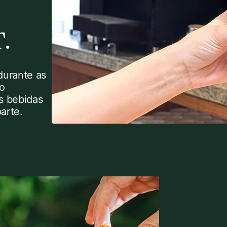
.
durante as
no
s bebidas
arte.