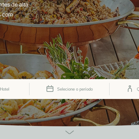
tes de alta
s com
Hotel
Selecione o período
Q