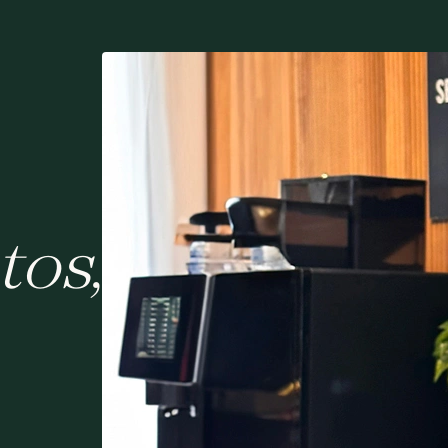
tos
,