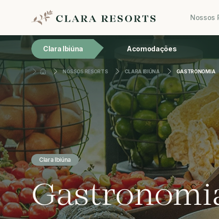
Nossos 
Clara Ibiúna
Acomodações
NOSSOS RESORTS
CLARA IBIÚNA
GASTRONOMIA
Clara Ibiúna
Gastronomi