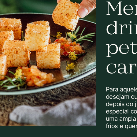
Me
dri
pet
car
Para aque
desejam cu
depois do 
especial c
uma ampla 
frios e que