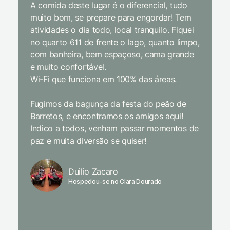
A comida deste lugar é o diferencial, tudo
delicios
muito bom, se prepare para engordar! Tem
Equipe 
atividades o dia todo, local tranquilo. Fiquei
cordial.
no quarto 611 de frente o lago, quanto limpo,
todas a
com banheira, bem espaçoso, cama grande
inclusiv
e muito confortável.
Wi-Fi que funciona em 100% das áreas.
Limpeza
passari
Fugimos da bagunça da festa do peão de
enquant
Barretos, e encontramos os amigos aqui!
naturez
Indico a todos, venham passar momentos de
academi
paz e muita diversão se quiser!
delicio
primeir
fechado
Duilio Zacaro
se pude
Hospedou-se no Clara Dourado