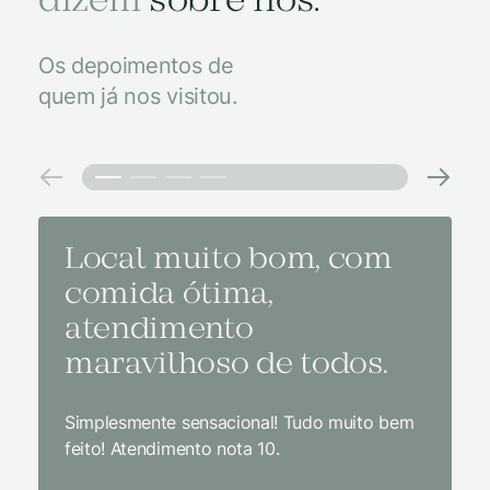
dizem
sobre nós.
Os depoimentos de
quem já nos visitou.
Local muito bom, com
Melh
comida ótima,
à na
atendimento
conf
maravilhoso de todos.
imp
Simplesmente sensacional! Tudo muito bem
Sem dúv
feito! Atendimento nota 10.
interior
gosto, 