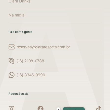
Clara Drinks
Na mídia
Fale com a gente
reservas@clararesorts.com.br
Comparar Acomodações
(16) 2108-0788
Compare até 3 acomodações
(16) 3345-9990
Adicione mais uma acomodação para
comparar
Redes Sociais
Adicione mais uma acomodação para
comparar
×