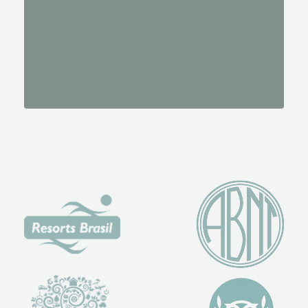
fechado
se pude