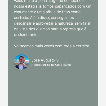
valeu muito a pena. Logo no começo de
imp
nossa estadia já fomos paparicados com um
espumante e uma tábua de frios como
cortesia. Além disso, conseguimos
Sem dúv
descansar e aproveitar a natureza, sem falar
interior
da vista dos quartos para a represa que é
gosto, 
deslumbrante.
delicios
Equipe 
Voltaremos mais vezes com toda a certeza.
cordial.
todas a
inclusiv
José Augusto S
Hospedou-se no Clara Ibiúna
Limpeza
passari
enquant
naturez
academi
delicio
primeir