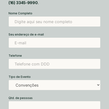
(16) 3345-9990
.
Nome Completo
*
d
e
T
e
l
Seu endereço de e-mail
e
f
o
n
e
Telefone
Tipo de Evento
Qtd. de pessoas