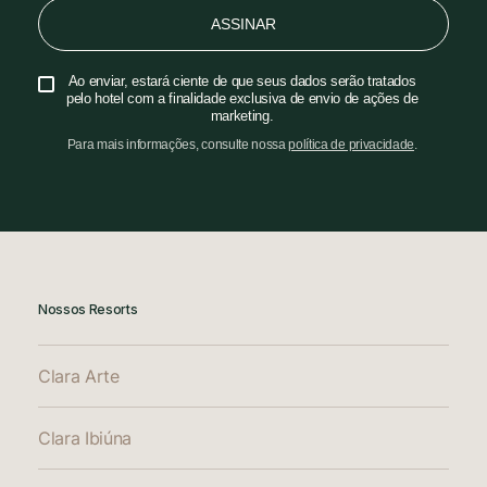
ASSINAR
Ao enviar, estará ciente de que seus dados serão tratados
pelo hotel com a finalidade exclusiva de envio de ações de
marketing.
Para mais informações, consulte nossa
política de privacidade
.
Nossos Resorts
Clara Arte
Clara Ibiúna