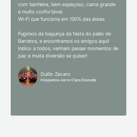
com banheira, bem espaçoso, cama grande
inclusiv
e muito confortável.
Wi-Fi que funciona em 100% das áreas.
Limpeza
passari
Fugimos da bagunça da festa do peão de
enquant
Barretos, e encontramos os amigos aqui!
naturez
Indico a todos, venham passar momentos de
academi
paz e muita diversão se quiser!
delicio
primeir
fechado
Duilio Zacaro
se pude
Hospedou-se no Clara Dourado