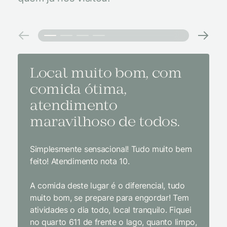
Local muito bom, com
Melh
comida ótima,
à na
atendimento
conf
maravilhoso de todos.
imp
Simplesmente sensacional! Tudo muito bem
Sem dúv
feito! Atendimento nota 10.
interior
gosto, 
A comida deste lugar é o diferencial, tudo
delicios
muito bom, se prepare para engordar! Tem
Equipe 
atividades o dia todo, local tranquilo. Fiquei
cordial.
no quarto 611 de frente o lago, quanto limpo,
todas a