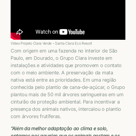
Vídeo Projeto Clara Verde – Santa Clara Eco Resort
Com origem em uma fazenda no interior de São
Paulo, em Dourado, o Grupo Clara investe em
instalações e atividades que promovem o contato
com o meio ambiente. A preservação da mata
nativa está entre as prioridades. Em uma região
conhecida pelo plantio de cana-de-açúcar, o Grupo
plantou mais de 50 mil árvores seringueiras em um
cinturão de proteção ambiental. Para incentivar a
presença dos animais nativos, intercalou o plantio
com árvores frutíferas.
“Além da melhor adaptação ao clima e solo,
optamos por aquelas que os animais gostam e os