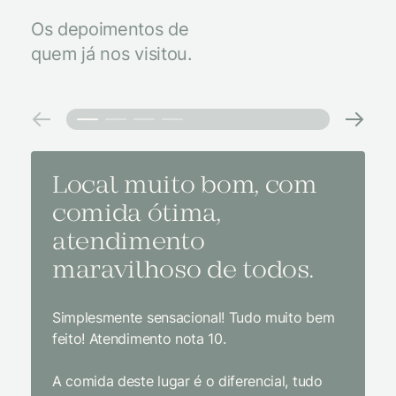
Os depoimentos de
quem já nos visitou.
Local muito bom, com
Melh
comida ótima,
à na
atendimento
conf
maravilhoso de todos.
imp
Simplesmente sensacional! Tudo muito bem
Sem dúv
feito! Atendimento nota 10.
interior
gosto, 
A comida deste lugar é o diferencial, tudo
delicios