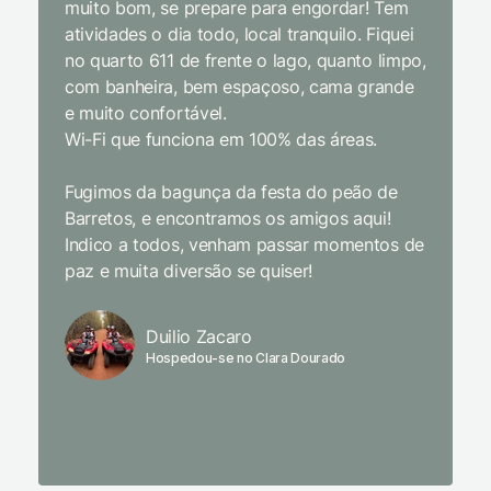
muito bom, se prepare para engordar! Tem
Equipe 
atividades o dia todo, local tranquilo. Fiquei
cordial.
no quarto 611 de frente o lago, quanto limpo,
todas a
com banheira, bem espaçoso, cama grande
inclusiv
e muito confortável.
Wi-Fi que funciona em 100% das áreas.
Limpeza
passari
Fugimos da bagunça da festa do peão de
enquant
Barretos, e encontramos os amigos aqui!
naturez
Indico a todos, venham passar momentos de
academi
paz e muita diversão se quiser!
delicio
primeir
fechado
Duilio Zacaro
se pude
Hospedou-se no Clara Dourado