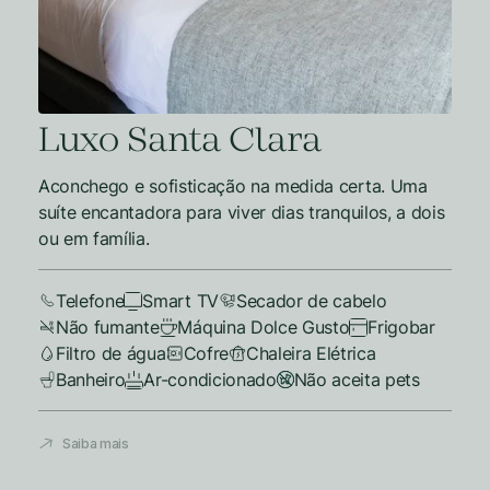
Luxo Santa Clara
Aconchego e sofisticação na medida certa. Uma
suíte encantadora para viver dias tranquilos, a dois
ou em família.
Telefone
Smart TV
Secador de cabelo
Não fumante
Máquina Dolce Gusto
Frigobar
Filtro de água
Cofre
Chaleira Elétrica
Banheiro
Ar-condicionado
Não aceita pets
Saiba mais