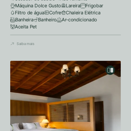
Máquina Dolce Gusto
Lareira
Frigobar
Filtro de água
Cofre
Chaleira Elétrica
Banheira
Banheiro
Ar-condicionado
Aceita Pet
Saiba mais