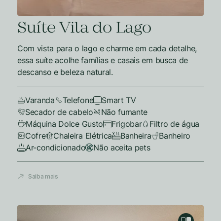
Suíte Vila do Lago
Com vista para o lago e charme em cada detalhe,
essa suíte acolhe famílias e casais em busca de
descanso e beleza natural.
Varanda
Telefone
Smart TV
Secador de cabelo
Não fumante
Máquina Dolce Gusto
Frigobar
Filtro de água
Cofre
Chaleira Elétrica
Banheira
Banheiro
Ar-condicionado
Não aceita pets
Saiba mais