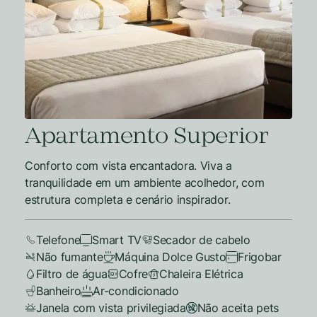
Apartamento Superior
Conforto com vista encantadora. Viva a
tranquilidade em um ambiente acolhedor, com
estrutura completa e cenário inspirador.
Telefone
Smart TV
Secador de cabelo
Não fumante
Máquina Dolce Gusto
Frigobar
Filtro de água
Cofre
Chaleira Elétrica
Banheiro
Ar-condicionado
Janela com vista privilegiada
Não aceita pets