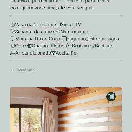
Colônia é puro charme — perfeito para relaxar
com quem você ama, até com seu pet.
Varanda
Telefone
Smart TV
Secador de cabelo
Não fumante
Máquina Dolce Gusto
Frigobar
Filtro de água
Cofre
Chaleira Elétrica
Banheira
Banheiro
Ar-condicionado
Aceita Pet
Saiba mais