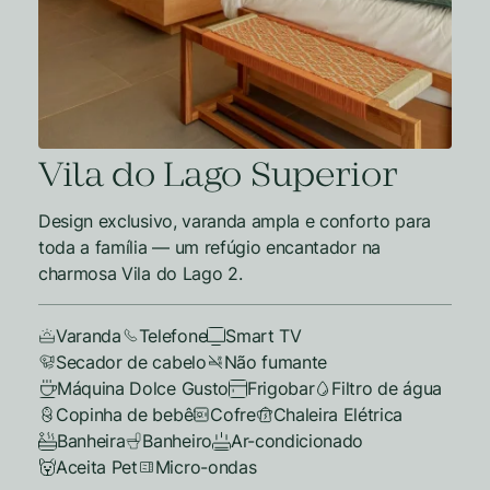
Vila do Lago Superior
Design exclusivo, varanda ampla e conforto para
toda a família — um refúgio encantador na
charmosa Vila do Lago 2.
Varanda
Telefone
Smart TV
Secador de cabelo
Não fumante
Máquina Dolce Gusto
Frigobar
Filtro de água
Copinha de bebê
Cofre
Chaleira Elétrica
Banheira
Banheiro
Ar-condicionado
Aceita Pet
Micro-ondas