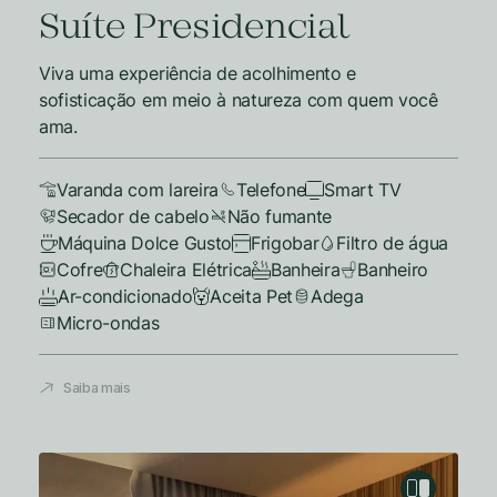
Suíte Presidencial
Viva uma experiência de acolhimento e
sofisticação em meio à natureza com quem você
ama.
Varanda com lareira
Telefone
Smart TV
Secador de cabelo
Não fumante
Máquina Dolce Gusto
Frigobar
Filtro de água
Cofre
Chaleira Elétrica
Banheira
Banheiro
Ar-condicionado
Aceita Pet
Adega
Micro-ondas
Saiba mais