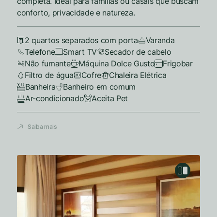
completa. Ideal para famílias ou casais que buscam
conforto, privacidade e natureza.
2 quartos separados com porta
Varanda
Telefone
Smart TV
Secador de cabelo
Não fumante
Máquina Dolce Gusto
Frigobar
Filtro de água
Cofre
Chaleira Elétrica
Banheira
Banheiro em comum
Ar-condicionado
Aceita Pet
Saiba mais