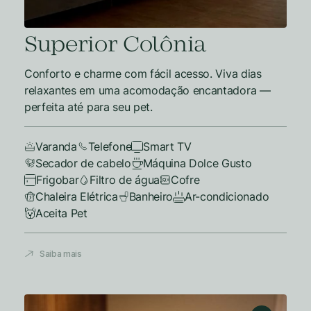
Superior Colônia
Conforto e charme com fácil acesso. Viva dias
relaxantes em uma acomodação encantadora —
perfeita até para seu pet.
Varanda
Telefone
Smart TV
Secador de cabelo
Máquina Dolce Gusto
Frigobar
Filtro de água
Cofre
Chaleira Elétrica
Banheiro
Ar-condicionado
Aceita Pet
Saiba mais