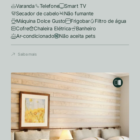
Varanda
Telefone
Smart TV
Secador de cabelo
Não fumante
Máquina Dolce Gusto
Frigobar
Filtro de água
Cofre
Chaleira Elétrica
Banheiro
Ar-condicionado
Não aceita pets
Saiba mais