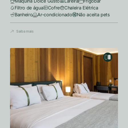
Máquina Dolce Gusto
Lareira
Frigobar
Filtro de água
Cofre
Chaleira Elétrica
Banheiro
Ar-condicionado
Não aceita pets
Saiba mais