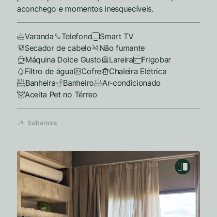
aconchego e momentos inesquecíveis.
Varanda
Telefone
Smart TV
Secador de cabelo
Não fumante
Máquina Dolce Gusto
Lareira
Frigobar
Filtro de água
Cofre
Chaleira Elétrica
Banheira
Banheiro
Ar-condicionado
Aceita Pet no Térreo
Saiba mais