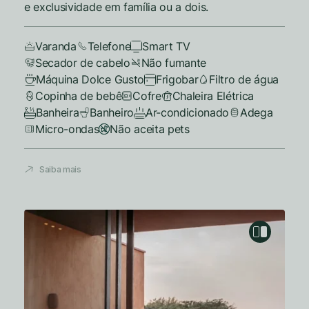
e exclusividade em família ou a dois.
Varanda
Telefone
Smart TV
Secador de cabelo
Não fumante
Máquina Dolce Gusto
Frigobar
Filtro de água
Copinha de bebê
Cofre
Chaleira Elétrica
Banheira
Banheiro
Ar-condicionado
Adega
Micro-ondas
Não aceita pets
Saiba mais