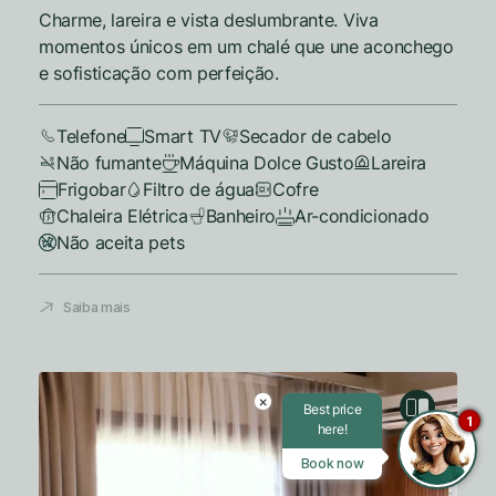
Charme, lareira e vista deslumbrante. Viva
momentos únicos em um chalé que une aconchego
e sofisticação com perfeição.
Telefone
Smart TV
Secador de cabelo
Não fumante
Máquina Dolce Gusto
Lareira
Comparar Acomodações
Frigobar
Filtro de água
Cofre
Compare até 3 acomodações
Chaleira Elétrica
Banheiro
Ar-condicionado
Não aceita pets
Adicione mais uma acomodação para
comparar
Saiba mais
Adicione mais uma acomodação para
comparar
×
Best price
1
here!
Adicione mais uma acomodação para
Book now
comparar