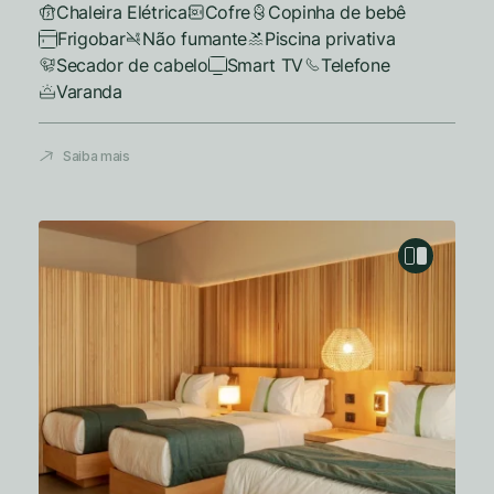
Chaleira Elétrica
Cofre
Copinha de bebê
Frigobar
Não fumante
Piscina privativa
Secador de cabelo
Smart TV
Telefone
Varanda
Saiba mais