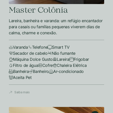
Master Colônia
Lareira, banheira e varanda: um refúgio encantador
para casais ou famílias pequenas viverem dias de
calma, charme e conexão.
Varanda
Telefone
Smart TV
Secador de cabelo
Não fumante
Máquina Dolce Gusto
Lareira
Frigobar
Filtro de água
Cofre
Chaleira Elétrica
Banheira
Banheiro
Ar-condicionado
Aceita Pet
Saiba mais