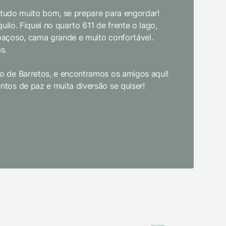
bom gosto
, tudo muito bom, se prepare para engordar!
jantar. E
uilo. Fiquei no quarto 611 de frente o lago,
crianças d
paçoso, cama grande e muito confortável.
s.
Limpeza e
enquanto 
 de Barretos, e encontramos os amigos aqui!
academia 
tos de paz e muita diversão se quiser!
primeira 
pudesse! 