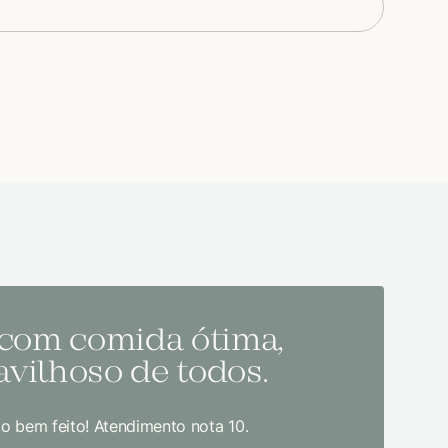
 com comida ótima,
Melh
vilhoso de todos.
todo
o bem feito! Atendimento nota 10.
Sem dúvida