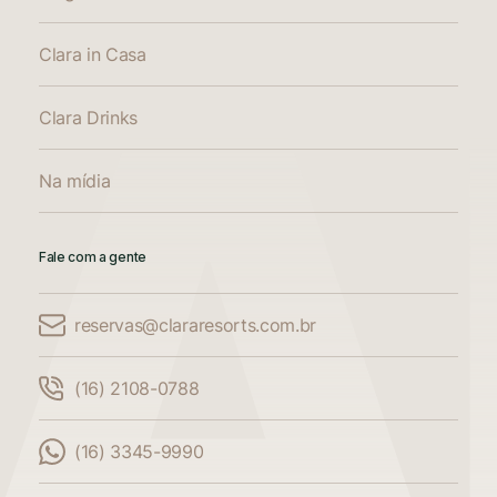
Clara in Casa
Clara Drinks
Na mídia
Fale com a gente
reservas@clararesorts.com.br
Comparar Acomodações
(16) 2108-0788
Compare até 3 acomodações
(16) 3345-9990
Adicione mais uma acomodação para
comparar