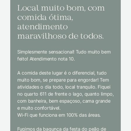
Local muito bom, com
Melh
comida ótima,
à na
atendimento
conf
maravilhoso de todos.
imp
Simplesmente sensacional! Tudo muito bem
Sem dúv
feito! Atendimento nota 10.
interior
gosto, 
A comida deste lugar é o diferencial, tudo
delicios
muito bom, se prepare para engordar! Tem
Equipe 
atividades o dia todo, local tranquilo. Fiquei
cordial.
no quarto 611 de frente o lago, quanto limpo,
todas a
com banheira, bem espaçoso, cama grande
inclusiv
e muito confortável.
Wi-Fi que funciona em 100% das áreas.
Limpeza
passari
Fugimos da bagunça da festa do peão de
enquant