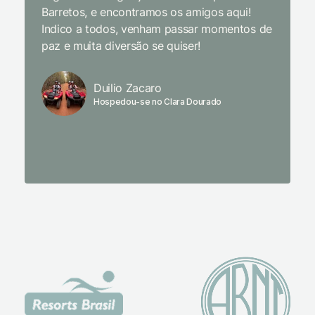
Barretos, e encontramos os amigos aqui!
naturez
Indico a todos, venham passar momentos de
academi
paz e muita diversão se quiser!
delicio
primeir
fechado
Duilio Zacaro
se pude
Hospedou-se no Clara Dourado