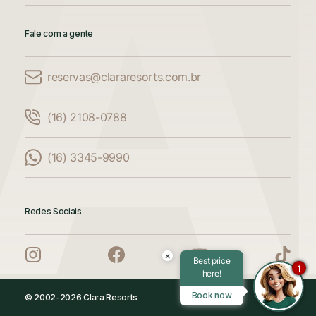
Fale com a gente
reservas@clararesorts.com.br
Comparar Acomodações
(16) 2108-0788
Compare até 3 acomodações
(16) 3345-9990
Adicione mais uma acomodação para
comparar
Redes Sociais
Adicione mais uma acomodação para
comparar
×
Best price
1
here!
Adicione mais uma acomodação para
Book now
© 2002-2026 Clara Resorts
comparar