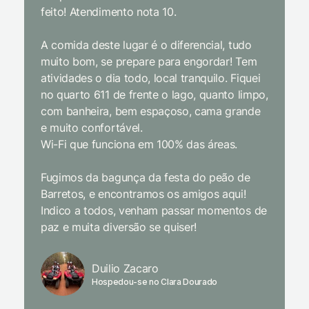
feito! Atendimento nota 10.
interior
gosto, 
A comida deste lugar é o diferencial, tudo
delicios
muito bom, se prepare para engordar! Tem
Equipe 
atividades o dia todo, local tranquilo. Fiquei
cordial.
no quarto 611 de frente o lago, quanto limpo,
todas a
com banheira, bem espaçoso, cama grande
inclusiv
e muito confortável.
Wi-Fi que funciona em 100% das áreas.
Limpeza
passari
Fugimos da bagunça da festa do peão de
enquant
Barretos, e encontramos os amigos aqui!
naturez
Indico a todos, venham passar momentos de
academi
paz e muita diversão se quiser!
delicio
primeir
fechado
Duilio Zacaro
se pude
Hospedou-se no Clara Dourado