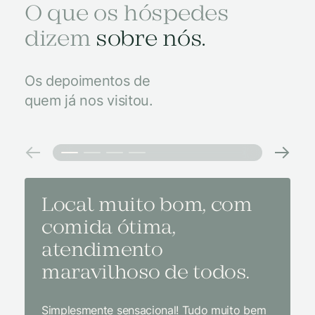
O que os hóspedes
dizem
sobre nós.
Os depoimentos de
quem já nos visitou.
Local muito bom, com
Melh
comida ótima,
à na
atendimento
conf
maravilhoso de todos.
imp
Simplesmente sensacional! Tudo muito bem
Sem dúv