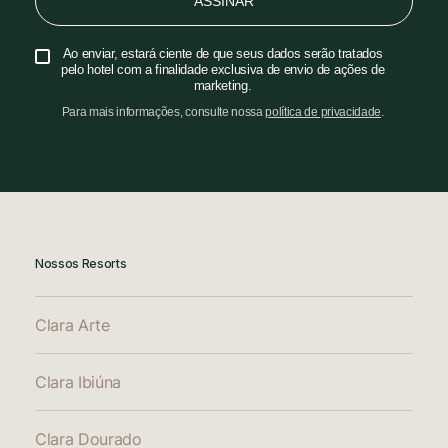
ASSINAR
Ao enviar, estará ciente de que seus dados serão tratados
pelo hotel com a finalidade exclusiva de envio de ações de
marketing.
Para mais informações, consulte nossa
política de privacidade
.
Nossos Resorts
Clara Arte
Clara Ibiúna
Clara Dourado