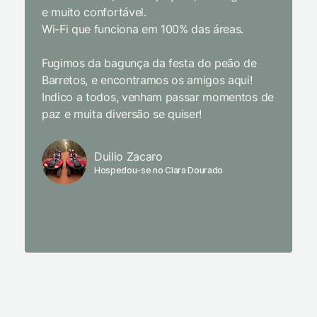
e muito confortável.
Wi-Fi que funciona em 100% das áreas.
Limpeza
passari
Fugimos da bagunça da festa do peão de
enquant
Barretos, e encontramos os amigos aqui!
naturez
Indico a todos, venham passar momentos de
academi
paz e muita diversão se quiser!
delicio
primeir
fechado
Duilio Zacaro
se pude
Hospedou-se no Clara Dourado