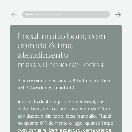
Local muito bom, com
Melh
comida ótima,
à na
atendimento
conf
maravilhoso de todos.
imp
Simplesmente sensacional! Tudo muito bem
Sem dúv
feito! Atendimento nota 10.
interior
gosto, 
A comida deste lugar é o diferencial, tudo
delicios
muito bom, se prepare para engordar! Tem
Equipe 
atividades o dia todo, local tranquilo. Fiquei
cordial.
no quarto 611 de frente o lago, quanto limpo,
todas a
com banheira, bem espaçoso, cama grande
inclusiv