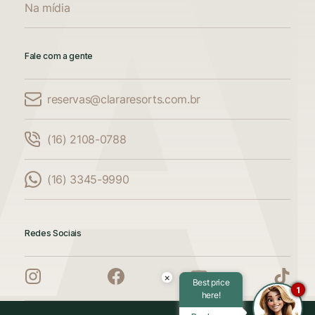
Na mídia
Fale com a gente
reservas@clararesorts.com.br
Comparar Acomodações
(16) 2108-0788
Compare até 3 acomodações
(16) 3345-9990
Adicione mais uma acomodação para
comparar
Redes Sociais
Adicione mais uma acomodação para
comparar
×
Best price
1
here!
Adicione mais uma acomodação para