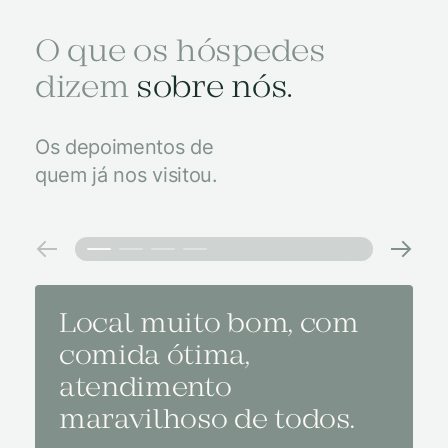
O que os hóspedes
dizem
sobre nós.
Os depoimentos de
quem já nos visitou.
Local muito bom, com
Melh
comida ótima,
à na
atendimento
conf
maravilhoso de todos.
imp