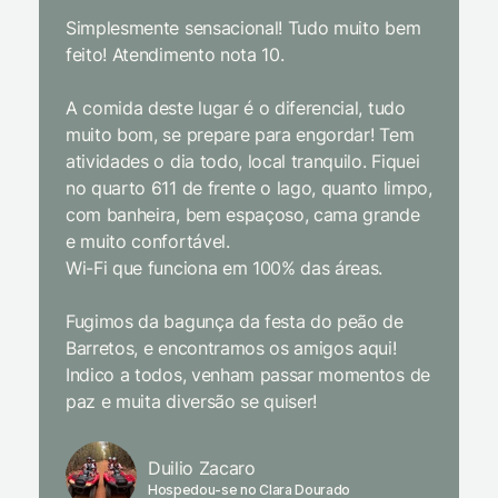
Simplesmente sensacional! Tudo muito bem
Sem dúv
feito! Atendimento nota 10.
interior
gosto, 
A comida deste lugar é o diferencial, tudo
delicios
muito bom, se prepare para engordar! Tem
Equipe 
atividades o dia todo, local tranquilo. Fiquei
cordial.
no quarto 611 de frente o lago, quanto limpo,
todas a
com banheira, bem espaçoso, cama grande
inclusiv
e muito confortável.
Wi-Fi que funciona em 100% das áreas.
Limpeza
passari
Fugimos da bagunça da festa do peão de
enquant
Barretos, e encontramos os amigos aqui!
naturez
Indico a todos, venham passar momentos de
academi
paz e muita diversão se quiser!
delicio
primeir
fechado
Duilio Zacaro
se pude
Hospedou-se no Clara Dourado