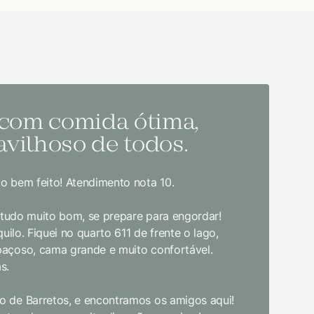
 com comida ótima,
Melh
vilhoso de todos.
todo
o bem feito! Atendimento nota 10.
Sem dúvida
bom gosto
, tudo muito bom, se prepare para engordar!
jantar. E
uilo. Fiquei no quarto 611 de frente o lago,
crianças d
paçoso, cama grande e muito confortável.
s.
Limpeza e
enquanto 
 de Barretos, e encontramos os amigos aqui!
academia 