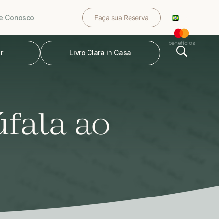
le Conosco
Faça sua Reserva
benefícios
r
Livro Clara in Casa
fala ao