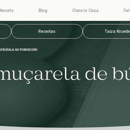
Resorts
Blog
Clara in Casa
Fa
Receitas
Taiza Kruede
DE BÚFALA AO POMODORO
uçarela de bú