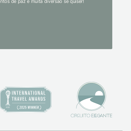
tos de paz e muita diversão se quiser!
primeira 
pudesse! 