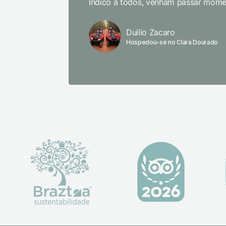
Indico a todos, venham passar momen
Duilio Zacaro
Hospedou-se no Clara Dourado