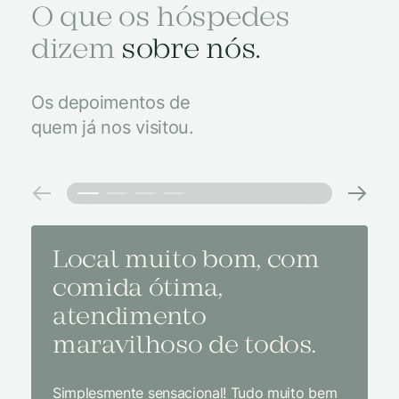
O que os hóspedes
dizem
sobre nós.
Os depoimentos de
quem já nos visitou.
Local muito bom, com
Melh
comida ótima,
à na
atendimento
conf
maravilhoso de todos.
imp
Simplesmente sensacional! Tudo muito bem
Sem dúv