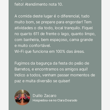
feito! Atendimento nota 10.
interior
gosto, 
A comida deste lugar é o diferencial, tudo
delicios
muito bom, se prepare para engordar! Tem
Equipe 
atividades o dia todo, local tranquilo. Fiquei
cordial.
no quarto 611 de frente o lago, quanto limpo,
todas a
com banheira, bem espaçoso, cama grande
inclusiv
e muito confortável.
Wi-Fi que funciona em 100% das áreas.
Limpeza
passari
Fugimos da bagunça da festa do peão de
enquant
Barretos, e encontramos os amigos aqui!
naturez
Indico a todos, venham passar momentos de
academi
paz e muita diversão se quiser!
delicio
primeir
fechado
Duilio Zacaro
se pude
Hospedou-se no Clara Dourado