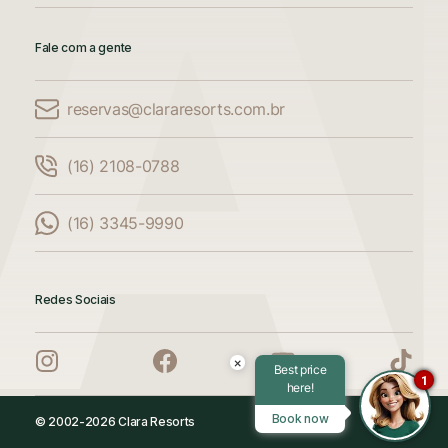
Fale com a gente
reservas@clararesorts.com.br
Comparar Acomodações
(16) 2108-0788
Compare até 3 acomodações
(16) 3345-9990
Adicione mais uma acomodação para
comparar
Redes Sociais
Adicione mais uma acomodação para
comparar
×
Best price
1
here!
Adicione mais uma acomodação para
Book now
© 2002-2026 Clara Resorts
comparar