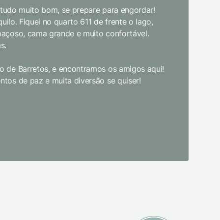
, tudo muito bom, se prepare para engordar!
jantar. E
uilo. Fiquei no quarto 611 de frente o lago,
crianças d
paçoso, cama grande e muito confortável.
s.
Limpeza e
enquanto 
 de Barretos, e encontramos os amigos aqui!
academia 
tos de paz e muita diversão se quiser!
primeira 
pudesse! 