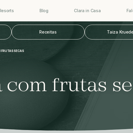
Resorts
Blog
Clara in Casa
Fa
Receitas
Taiza Kruede
 FRUTAS SECAS
 com frutas s