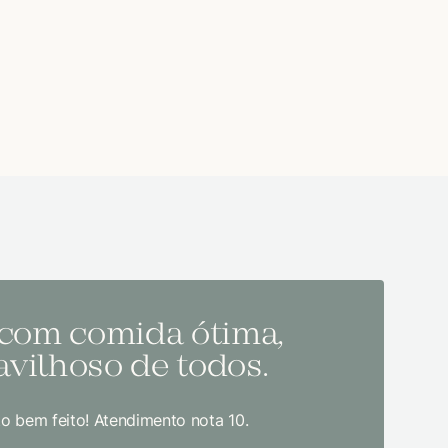
 com comida ótima,
Melh
vilhoso de todos.
todo
o bem feito! Atendimento nota 10.
Sem dúvida
bom gosto