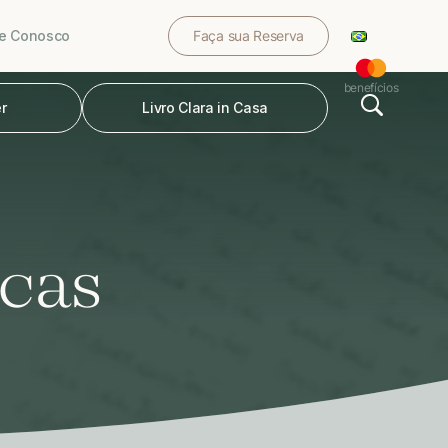
le Conosco
Faça sua Reserva
benefícios
r
Livro Clara in Casa
ecas