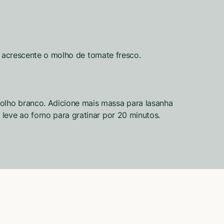
ta acrescente o molho de tomate fresco.
olho branco. Adicione mais massa para lasanha
leve ao forno para gratinar por 20 minutos.