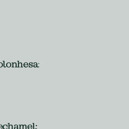
olonhesa
:
echamel: