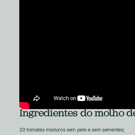
Ingredientes do molho d
20 tomates maduros sem pele e sem sementes;