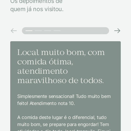
Os depoimentos de
quem já nos visitou.
Local muito bom, com
Melh
comida ótima,
à na
atendimento
conf
maravilhoso de todos.
imp
Simplesmente sensacional! Tudo muito bem
Sem dúv
feito! Atendimento nota 10.
interior
gosto, 
A comida deste lugar é o diferencial, tudo
delicios
muito bom, se prepare para engordar! Tem
Equipe 