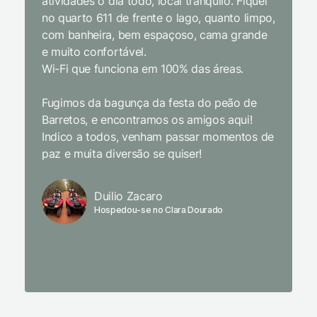
atividades o dia todo, local tranquilo. Fiquei
cordial.
no quarto 611 de frente o lago, quanto limpo,
todas a
com banheira, bem espaçoso, cama grande
inclusiv
e muito confortável.
Wi-Fi que funciona em 100% das áreas.
Limpeza
passari
Fugimos da bagunça da festa do peão de
enquant
Barretos, e encontramos os amigos aqui!
naturez
Indico a todos, venham passar momentos de
academi
paz e muita diversão se quiser!
delicio
primeir
fechado
Duilio Zacaro
se pude
Hospedou-se no Clara Dourado