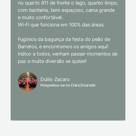
no quarto 611 de frente o lago, quanto limpo,
todas a
com banheira, bem espaçoso, cama grande
inclusiv
e muito confortável.
Wi-Fi que funciona em 100% das áreas.
Limpeza
passari
Fugimos da bagunça da festa do peão de
enquant
Barretos, e encontramos os amigos aqui!
naturez
Indico a todos, venham passar momentos de
academi
paz e muita diversão se quiser!
delicio
primeir
fechado
Duilio Zacaro
se pude
Hospedou-se no Clara Dourado