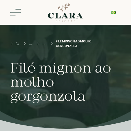
FILÉ MIGNON AO MOLHO
GORGONZOLA
Filé mignon ao
molho
gorgonzola