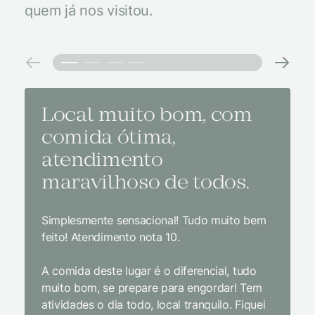
quem já nos visitou.
Local muito bom, com
Melh
comida ótima,
à na
atendimento
conf
maravilhoso de todos.
imp
Simplesmente sensacional! Tudo muito bem
Sem dúv
feito! Atendimento nota 10.
interior
gosto, 
A comida deste lugar é o diferencial, tudo
delicios
muito bom, se prepare para engordar! Tem
Equipe 
atividades o dia todo, local tranquilo. Fiquei
cordial.