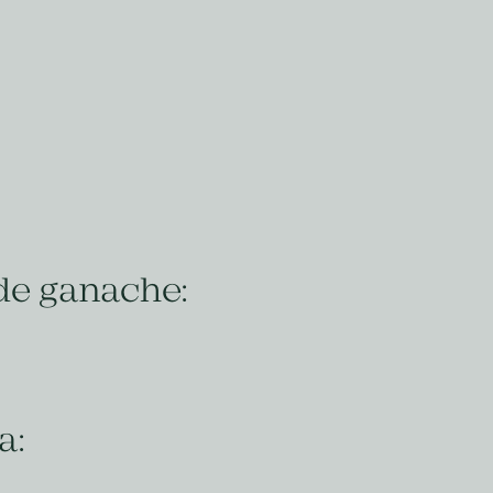
de ganache:
a: