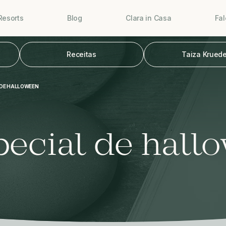
Resorts
Blog
Clara in Casa
Fa
Receitas
Taiza Kruede
 DE HALLOWEEN
ecial de hall