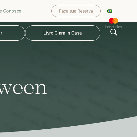
le Conosco
Faça sua Reserva
benefícios
r
Livro Clara in Casa
oween