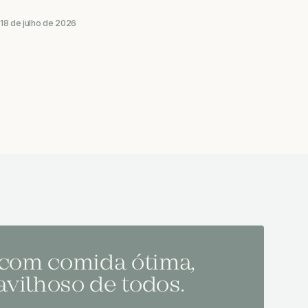
18 de julho de 2026
 com comida ótima,
Melh
vilhoso de todos.
todo