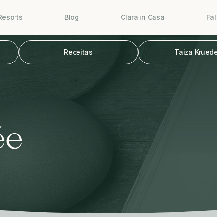
Resorts
Blog
Clara in Casa
Fa
Receitas
Taiza Kruede
ée