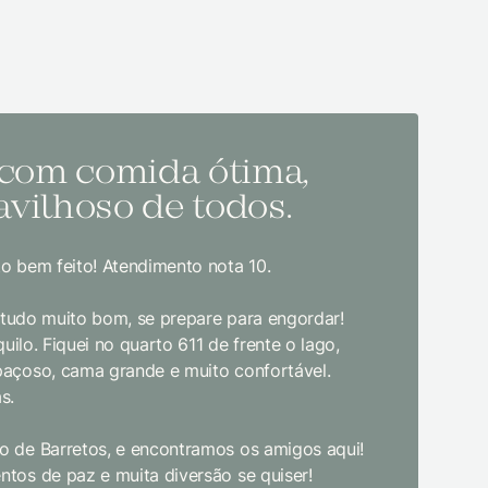
 com comida ótima,
Melh
vilhoso de todos.
todo
o bem feito! Atendimento nota 10.
Sem dúvida
bom gosto
, tudo muito bom, se prepare para engordar!
jantar. E
uilo. Fiquei no quarto 611 de frente o lago,
crianças d
paçoso, cama grande e muito confortável.
s.
Limpeza e
enquanto 
 de Barretos, e encontramos os amigos aqui!
academia 
tos de paz e muita diversão se quiser!
primeira 