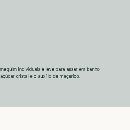
amequim individuais e leve para assar em banho
çúcar cristal e o auxílio de maçarico.