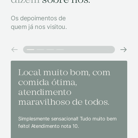
dizem
sobre nós.
Os depoimentos de
quem já nos visitou.
Local muito bom, com
Melh
comida ótima,
à na
atendimento
conf
maravilhoso de todos.
imp
Simplesmente sensacional! Tudo muito bem
Sem dúv
feito! Atendimento nota 10.
interior
gosto, 