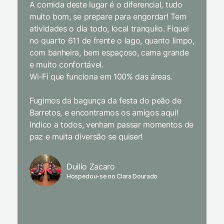
A comida deste lugar é o diferencial, tudo
delicios
muito bom, se prepare para engordar! Tem
Equipe 
atividades o dia todo, local tranquilo. Fiquei
cordial.
no quarto 611 de frente o lago, quanto limpo,
todas a
com banheira, bem espaçoso, cama grande
inclusiv
e muito confortável.
Wi-Fi que funciona em 100% das áreas.
Limpeza
passari
Fugimos da bagunça da festa do peão de
enquant
Barretos, e encontramos os amigos aqui!
naturez
Indico a todos, venham passar momentos de
academi
paz e muita diversão se quiser!
delicio
primeir
fechado
Duilio Zacaro
se pude
Hospedou-se no Clara Dourado