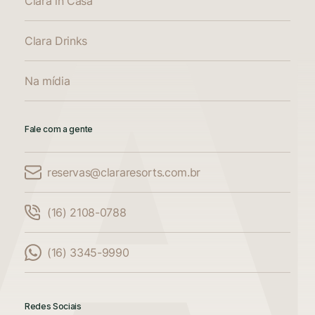
Clara in Casa
Clara Drinks
Na mídia
Fale com a gente
reservas@clararesorts.com.br
Comparar Acomodações
(16) 2108-0788
Compare até 3 acomodações
(16) 3345-9990
Adicione mais uma acomodação para
comparar
Redes Sociais