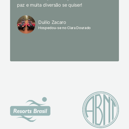
paz e muita diversão se quiser!
delicio
primeir
fechado
Duilio Zacaro
se pude
Hospedou-se no Clara Dourado