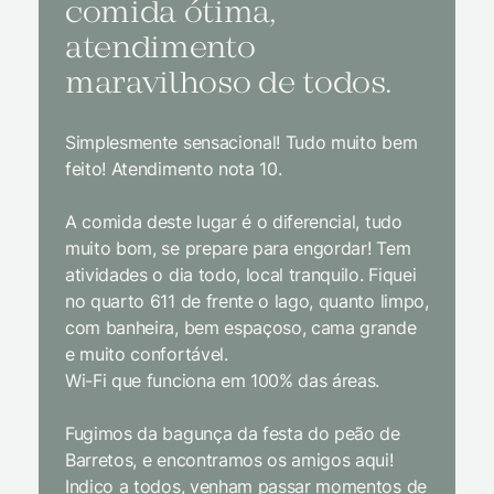
comida ótima,
à na
atendimento
conf
maravilhoso de todos.
imp
Simplesmente sensacional! Tudo muito bem
Sem dúv
feito! Atendimento nota 10.
interior
gosto, 
A comida deste lugar é o diferencial, tudo
delicios
muito bom, se prepare para engordar! Tem
Equipe 
atividades o dia todo, local tranquilo. Fiquei
cordial.
no quarto 611 de frente o lago, quanto limpo,
todas a
com banheira, bem espaçoso, cama grande
inclusiv
e muito confortável.
Wi-Fi que funciona em 100% das áreas.
Limpeza
passari
Fugimos da bagunça da festa do peão de
enquant
Barretos, e encontramos os amigos aqui!
naturez
Indico a todos, venham passar momentos de
academi