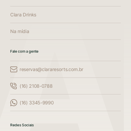
Clara Drinks
Na mídia
Fale com a gente
reservas@clararesorts.com.br
Comparar Acomodações
(16) 2108-0788
Compare até 3 acomodações
(16) 3345-9990
Adicione mais uma acomodação para
comparar
Redes Sociais