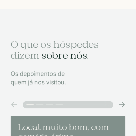
O que os hóspedes
dizem
sobre nós.
Os depoimentos de
quem já nos visitou.
Local muito bom, com
Melh