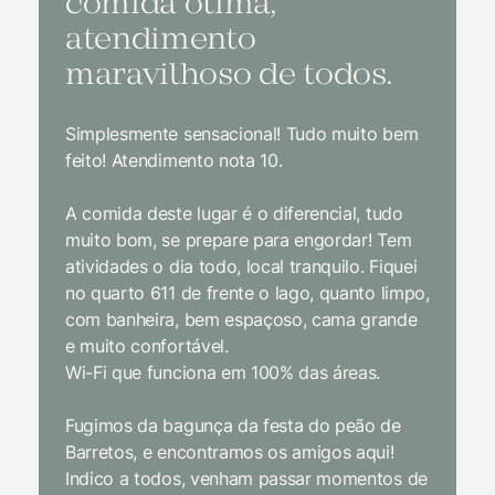
comida ótima,
à na
atendimento
conf
maravilhoso de todos.
imp
Simplesmente sensacional! Tudo muito bem
Sem dúv
feito! Atendimento nota 10.
interior
gosto, 
A comida deste lugar é o diferencial, tudo
delicios
muito bom, se prepare para engordar! Tem
Equipe 
atividades o dia todo, local tranquilo. Fiquei
cordial.
no quarto 611 de frente o lago, quanto limpo,
todas a
com banheira, bem espaçoso, cama grande
inclusiv
e muito confortável.
Wi-Fi que funciona em 100% das áreas.
Limpeza
passari
Fugimos da bagunça da festa do peão de
enquant
Barretos, e encontramos os amigos aqui!
naturez
Indico a todos, venham passar momentos de
academi