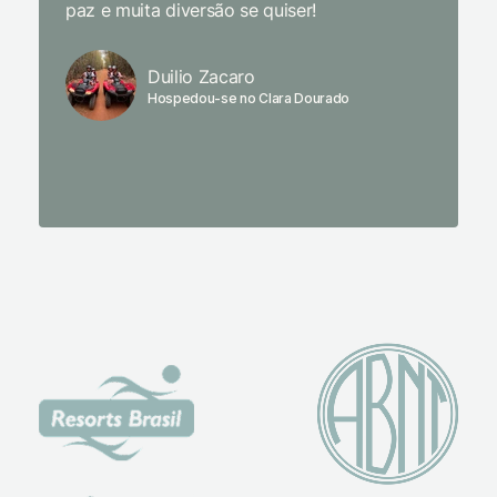
paz e muita diversão se quiser!
delicio
primeir
fechado
Duilio Zacaro
se pude
Hospedou-se no Clara Dourado