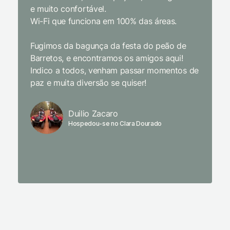
e muito confortável.
Wi-Fi que funciona em 100% das áreas.
Limpeza
passari
Fugimos da bagunça da festa do peão de
enquant
Barretos, e encontramos os amigos aqui!
naturez
Indico a todos, venham passar momentos de
academi
paz e muita diversão se quiser!
delicio
primeir
fechado
Duilio Zacaro
se pude
Hospedou-se no Clara Dourado