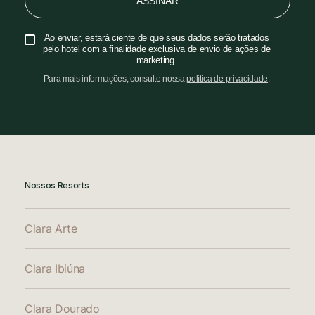
ASSINAR
Ao enviar, estará ciente de que seus dados serão tratados
pelo hotel com a finalidade exclusiva de envio de ações de
marketing.
Para mais informações, consulte nossa
política de privacidade
.
Nossos Resorts
Clara Arte
Clara Ibiúna
Clara Dourado