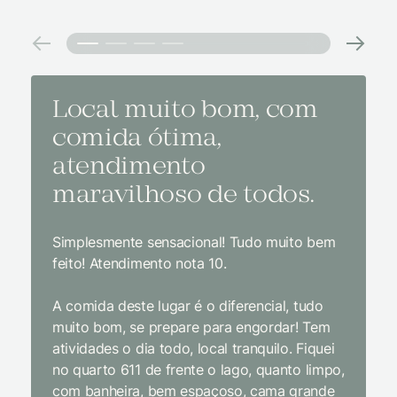
Local muito bom, com
Melh
comida ótima,
à na
atendimento
conf
maravilhoso de todos.
imp
Simplesmente sensacional! Tudo muito bem
Sem dúv
feito! Atendimento nota 10.
interior
gosto, 
A comida deste lugar é o diferencial, tudo
delicios
muito bom, se prepare para engordar! Tem
Equipe 
atividades o dia todo, local tranquilo. Fiquei
cordial.
no quarto 611 de frente o lago, quanto limpo,
todas a
com banheira, bem espaçoso, cama grande
inclusiv