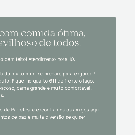
 com comida ótima,
Melh
vilhoso de todos.
todo
o bem feito! Atendimento nota 10.
Sem dúvida
bom gosto
, tudo muito bom, se prepare para engordar!
jantar. E
uilo. Fiquei no quarto 611 de frente o lago,
crianças d
paçoso, cama grande e muito confortável.
s.
Limpeza e
enquanto 
 de Barretos, e encontramos os amigos aqui!
academia 
tos de paz e muita diversão se quiser!
primeira 
pudesse! 