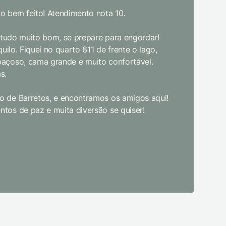
o bem feito! Atendimento nota 10.
Sem dúvida
bom gosto
, tudo muito bom, se prepare para engordar!
jantar. E
uilo. Fiquei no quarto 611 de frente o lago,
crianças d
paçoso, cama grande e muito confortável.
s.
Limpeza e
enquanto 
 de Barretos, e encontramos os amigos aqui!
academia 
tos de paz e muita diversão se quiser!
primeira 
pudesse! 