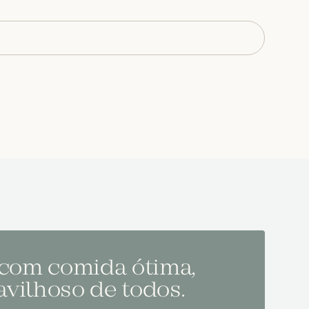
 com comida ótima,
Melh
vilhoso de todos.
todo