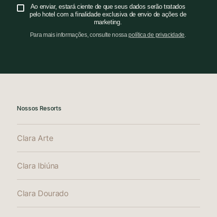
Ao enviar, estará ciente de que seus dados serão tratados
pelo hotel com a finalidade exclusiva de envio de ações de
marketing.
Para mais informações, consulte nossa
política de privacidade
.
Nossos Resorts
Clara Arte
Clara Ibiúna
Clara Dourado