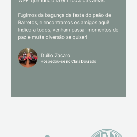
Wi-Fi que funciona em 100% das áreas.
Limpeza
passari
Fugimos da bagunça da festa do peão de
enquant
Barretos, e encontramos os amigos aqui!
naturez
Indico a todos, venham passar momentos de
academi
paz e muita diversão se quiser!
delicio
primeir
fechado
Duilio Zacaro
se pude
Hospedou-se no Clara Dourado