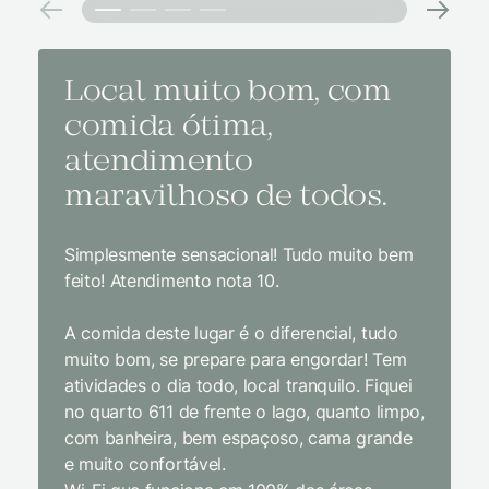
Local muito bom, com
Melh
comida ótima,
à na
atendimento
conf
maravilhoso de todos.
imp
Simplesmente sensacional! Tudo muito bem
Sem dúv
feito! Atendimento nota 10.
interior
gosto, 
A comida deste lugar é o diferencial, tudo
delicios
muito bom, se prepare para engordar! Tem
Equipe 
atividades o dia todo, local tranquilo. Fiquei
cordial.
no quarto 611 de frente o lago, quanto limpo,
todas a
com banheira, bem espaçoso, cama grande
inclusiv
e muito confortável.