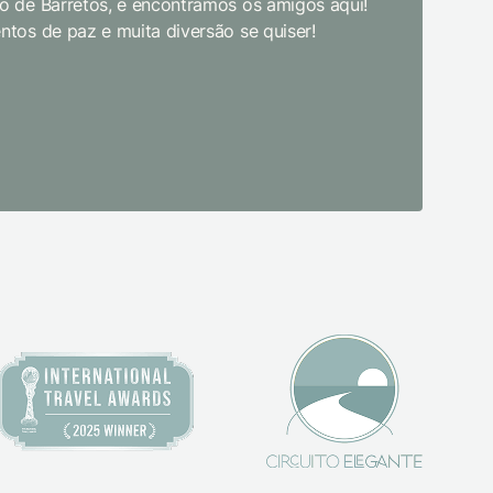
 de Barretos, e encontramos os amigos aqui!
academia 
tos de paz e muita diversão se quiser!
primeira 
pudesse! 