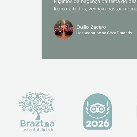
Fugimos da bagunça da festa do peão
Indico a todos, venham passar momen
Duilio Zacaro
Hospedou-se no Clara Dourado