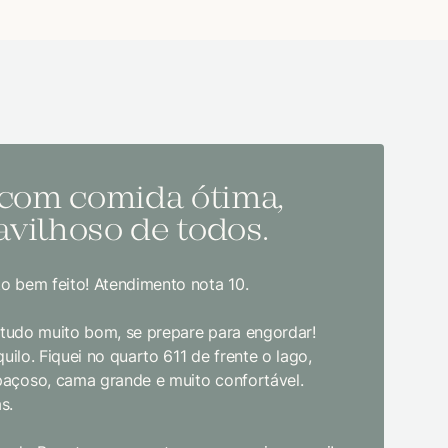
 com comida ótima,
Melh
vilhoso de todos.
todo
o bem feito! Atendimento nota 10.
Sem dúvida
bom gosto
, tudo muito bom, se prepare para engordar!
jantar. E
uilo. Fiquei no quarto 611 de frente o lago,
crianças d
paçoso, cama grande e muito confortável.
s.
Limpeza e
enquanto 