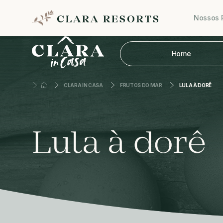
Nossos 
Home
CLARA IN CASA
FRUTOS DO MAR
LULA À DORÊ
Lula à dorê