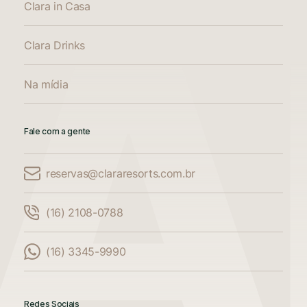
Clara in Casa
Clara Drinks
Na mídia
Fale com a gente
reservas@clararesorts.com.br
Comparar Acomodações
(16) 2108-0788
Compare até 3 acomodações
(16) 3345-9990
Adicione mais uma acomodação para
comparar
Redes Sociais