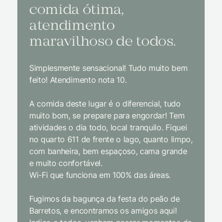
comida ótima,
à na
atendimento
conf
maravilhoso de todos.
imp
Simplesmente sensacional! Tudo muito bem
Sem dúv
feito! Atendimento nota 10.
interior
gosto, 
A comida deste lugar é o diferencial, tudo
delicios
muito bom, se prepare para engordar! Tem
Equipe 
atividades o dia todo, local tranquilo. Fiquei
cordial.
no quarto 611 de frente o lago, quanto limpo,
todas a
com banheira, bem espaçoso, cama grande
inclusiv
e muito confortável.
Wi-Fi que funciona em 100% das áreas.
Limpeza
passari
Fugimos da bagunça da festa do peão de
enquant
Barretos, e encontramos os amigos aqui!
naturez