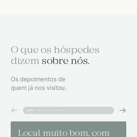
O que os hóspedes
dizem
sobre nós.
Os depoimentos de
quem já nos visitou.
Local muito bom, com
Melh