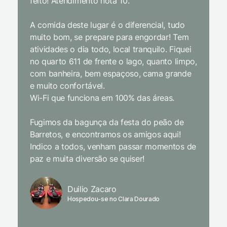
feito! Atendimento nota 10.
interior
gosto, 
A comida deste lugar é o diferencial, tudo
delicios
muito bom, se prepare para engordar! Tem
Equipe 
atividades o dia todo, local tranquilo. Fiquei
cordial.
no quarto 611 de frente o lago, quanto limpo,
todas a
com banheira, bem espaçoso, cama grande
inclusiv
e muito confortável.
Wi-Fi que funciona em 100% das áreas.
Limpeza
passari
Fugimos da bagunça da festa do peão de
enquant
Barretos, e encontramos os amigos aqui!
naturez
Indico a todos, venham passar momentos de
academi
paz e muita diversão se quiser!
delicio
primeir
fechado
Duilio Zacaro
se pude
Hospedou-se no Clara Dourado