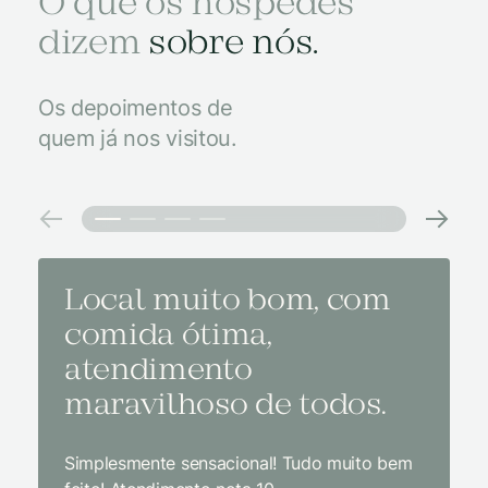
O que os hóspedes
dizem
sobre nós.
Os depoimentos de
quem já nos visitou.
Local muito bom, com
Melh
comida ótima,
à na
atendimento
conf
maravilhoso de todos.
imp
Simplesmente sensacional! Tudo muito bem
Sem dúv