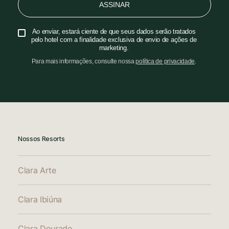
ASSINAR
Ao enviar, estará ciente de que seus dados serão tratados
pelo hotel com a finalidade exclusiva de envio de ações de
marketing.
Para mais informações, consulte nossa
política de privacidade
.
Nossos Resorts
Clara Arte
Clara Ibiúna
Clara Dourado