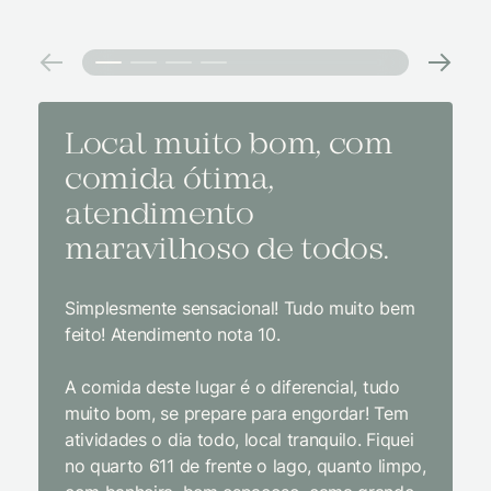
Local muito bom, com
Melh
comida ótima,
à na
atendimento
conf
maravilhoso de todos.
imp
Simplesmente sensacional! Tudo muito bem
Sem dúv
feito! Atendimento nota 10.
interior
gosto, 
A comida deste lugar é o diferencial, tudo
delicios
muito bom, se prepare para engordar! Tem
Equipe 
atividades o dia todo, local tranquilo. Fiquei
cordial.
no quarto 611 de frente o lago, quanto limpo,
todas a