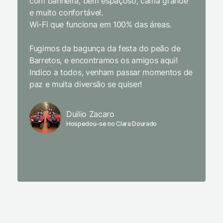
com banheira, bem espaçoso, cama grande
inclusiv
e muito confortável.
Wi-Fi que funciona em 100% das áreas.
Limpeza
passari
Fugimos da bagunça da festa do peão de
enquant
Barretos, e encontramos os amigos aqui!
naturez
Indico a todos, venham passar momentos de
academi
paz e muita diversão se quiser!
delicio
primeir
fechado
Duilio Zacaro
se pude
Hospedou-se no Clara Dourado