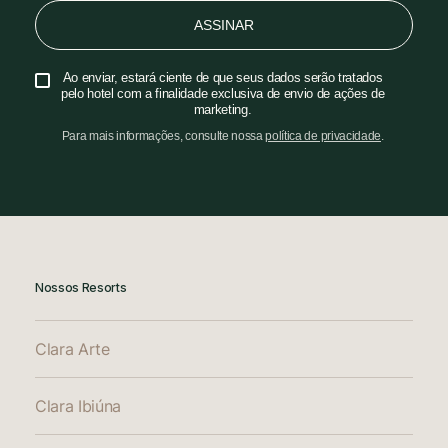
ASSINAR
Ao enviar, estará ciente de que seus dados serão tratados
pelo hotel com a finalidade exclusiva de envio de ações de
marketing.
Para mais informações, consulte nossa
política de privacidade
.
Nossos Resorts
Clara Arte
Clara Ibiúna