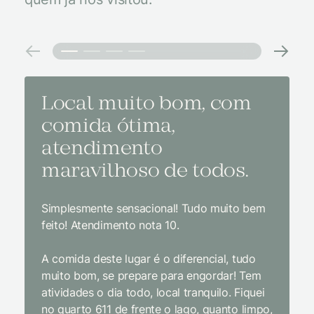
Local muito bom, com
Melh
comida ótima,
à na
atendimento
conf
maravilhoso de todos.
imp
Simplesmente sensacional! Tudo muito bem
Sem dúv
feito! Atendimento nota 10.
interior
gosto, 
A comida deste lugar é o diferencial, tudo
delicios
muito bom, se prepare para engordar! Tem
Equipe 
atividades o dia todo, local tranquilo. Fiquei
cordial.
no quarto 611 de frente o lago, quanto limpo,
todas a