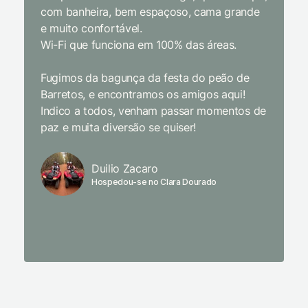
com banheira, bem espaçoso, cama grande
inclusiv
e muito confortável.
Wi-Fi que funciona em 100% das áreas.
Limpeza
passari
Fugimos da bagunça da festa do peão de
enquant
Barretos, e encontramos os amigos aqui!
naturez
Indico a todos, venham passar momentos de
academi
paz e muita diversão se quiser!
delicio
primeir
fechado
Duilio Zacaro
se pude
Hospedou-se no Clara Dourado