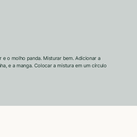
r e o molho panda. Misturar bem. Adicionar a
nha, e a manga. Colocar a mistura em um círculo