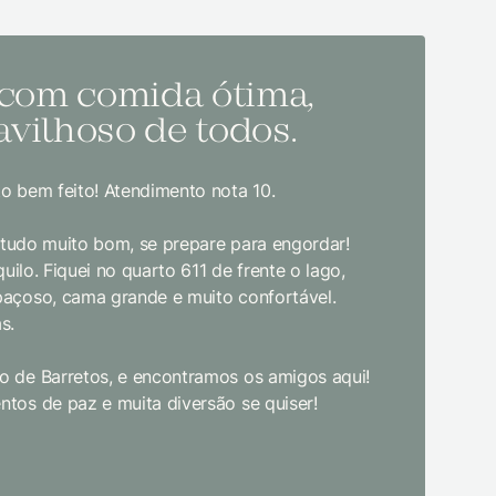
 com comida ótima,
Melh
vilhoso de todos.
todo
o bem feito! Atendimento nota 10.
Sem dúvida
bom gosto
, tudo muito bom, se prepare para engordar!
jantar. E
uilo. Fiquei no quarto 611 de frente o lago,
crianças d
paçoso, cama grande e muito confortável.
s.
Limpeza e
enquanto 
 de Barretos, e encontramos os amigos aqui!
academia 
tos de paz e muita diversão se quiser!
primeira 
pudesse! 