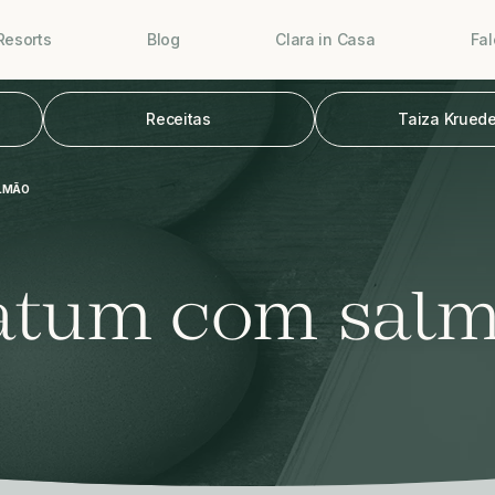
Resorts
Blog
Clara in Casa
Fa
Receitas
Taiza Kruede
ALMÃO
 atum com sal