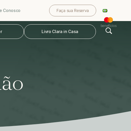
le Conosco
Faça sua Reserva
benefícios
r
Livro Clara in Casa
mão