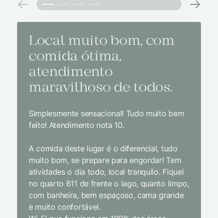
Local muito bom, com
Melh
comida ótima,
à na
atendimento
conf
maravilhoso de todos.
imp
Simplesmente sensacional! Tudo muito bem
Sem dúv
feito! Atendimento nota 10.
interior
gosto, 
A comida deste lugar é o diferencial, tudo
delicios
muito bom, se prepare para engordar! Tem
Equipe 
atividades o dia todo, local tranquilo. Fiquei
cordial.
no quarto 611 de frente o lago, quanto limpo,
todas a
com banheira, bem espaçoso, cama grande
inclusiv
e muito confortável.