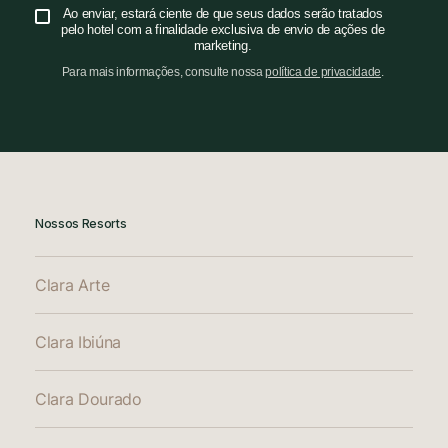
Ao enviar, estará ciente de que seus dados serão tratados
pelo hotel com a finalidade exclusiva de envio de ações de
marketing.
Para mais informações, consulte nossa
política de privacidade
.
Nossos Resorts
Clara Arte
Clara Ibiúna
Clara Dourado