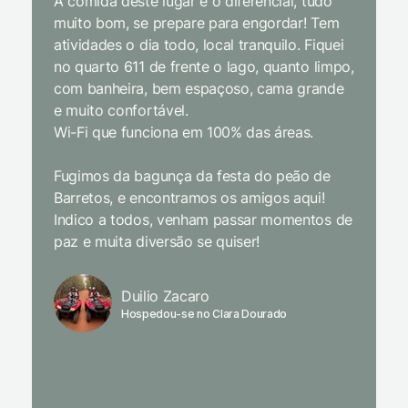
A comida deste lugar é o diferencial, tudo
delicios
muito bom, se prepare para engordar! Tem
Equipe 
atividades o dia todo, local tranquilo. Fiquei
cordial.
no quarto 611 de frente o lago, quanto limpo,
todas a
com banheira, bem espaçoso, cama grande
inclusiv
e muito confortável.
Wi-Fi que funciona em 100% das áreas.
Limpeza
passari
Fugimos da bagunça da festa do peão de
enquant
Barretos, e encontramos os amigos aqui!
naturez
Indico a todos, venham passar momentos de
academi
paz e muita diversão se quiser!
delicio
primeir
fechado
Duilio Zacaro
se pude
Hospedou-se no Clara Dourado