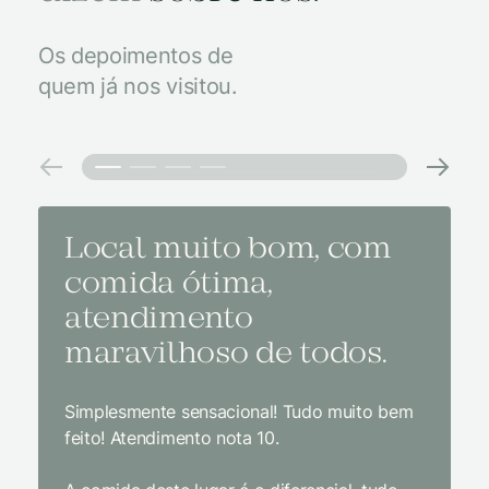
Os depoimentos de
quem já nos visitou.
Local muito bom, com
Melh
comida ótima,
à na
atendimento
conf
maravilhoso de todos.
imp
Simplesmente sensacional! Tudo muito bem
Sem dúv
feito! Atendimento nota 10.
interior
gosto, 