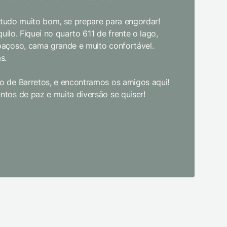
bom gosto
, tudo muito bom, se prepare para engordar!
jantar. E
uilo. Fiquei no quarto 611 de frente o lago,
crianças d
paçoso, cama grande e muito confortável.
s.
Limpeza e
enquanto 
 de Barretos, e encontramos os amigos aqui!
academia 
tos de paz e muita diversão se quiser!
primeira 
pudesse! 