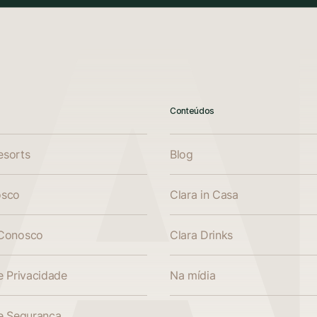
Conteúdos
esorts
Blog
osco
Clara in Casa
 Conosco
Clara Drinks
de Privacidade
Na mídia
de Segurança