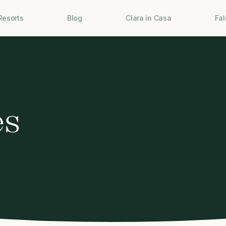
Resorts
Blog
Clara in Casa
Fa
es