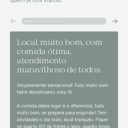
quem já nos visitou.
Local muito bom, com
Melh
comida ótima,
à na
atendimento
conf
maravilhoso de todos.
imp
Simplesmente sensacional! Tudo muito bem
Sem dúv
feito! Atendimento nota 10.
interior
gosto, 
A comida deste lugar é o diferencial, tudo
delicios
muito bom, se prepare para engordar! Tem
Equipe 
atividades o dia todo, local tranquilo. Fiquei
cordial.
no quarto 611 de frente o lago, quanto limpo,
todas a