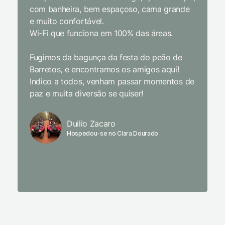
com banheira, bem espaçoso, cama grande
inclusiv
e muito confortável.
Wi-Fi que funciona em 100% das áreas.
Limpeza
passari
Fugimos da bagunça da festa do peão de
enquant
Barretos, e encontramos os amigos aqui!
naturez
Indico a todos, venham passar momentos de
academi
paz e muita diversão se quiser!
delicio
primeir
fechado
Duilio Zacaro
se pude
Hospedou-se no Clara Dourado