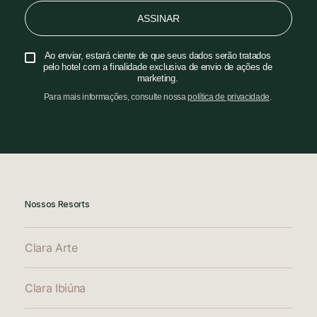
ASSINAR
Ao enviar, estará ciente de que seus dados serão tratados
pelo hotel com a finalidade exclusiva de envio de ações de
marketing.
Para mais informações, consulte nossa
política de privacidade
.
Nossos Resorts
Clara Arte
Clara Ibiúna