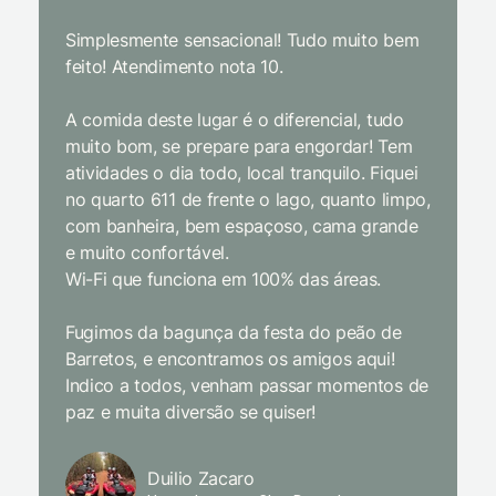
Simplesmente sensacional! Tudo muito bem
Sem dúv
feito! Atendimento nota 10.
interior
gosto, 
A comida deste lugar é o diferencial, tudo
delicios
muito bom, se prepare para engordar! Tem
Equipe 
atividades o dia todo, local tranquilo. Fiquei
cordial.
no quarto 611 de frente o lago, quanto limpo,
todas a
com banheira, bem espaçoso, cama grande
inclusiv
e muito confortável.
Wi-Fi que funciona em 100% das áreas.
Limpeza
passari
Fugimos da bagunça da festa do peão de
enquant
Barretos, e encontramos os amigos aqui!
naturez
Indico a todos, venham passar momentos de
academi
paz e muita diversão se quiser!
delicio
primeir
fechado
Duilio Zacaro
se pude