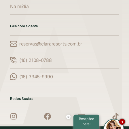
Na mídia
Fale com a gente
reservas@clararesorts.com.br
Comparar Acomodações
(16) 2108-0788
Compare até 3 acomodações
(16) 3345-9990
Adicione mais uma acomodação para
comparar
Redes Sociais
Adicione mais uma acomodação para
comparar
×
Best price
1
here!