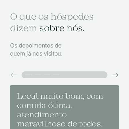
O que os hóspedes
dizem
sobre nós.
Os depoimentos de
quem já nos visitou.
Local muito bom, com
Melh
comida ótima,
à na
atendimento
conf
maravilhoso de todos.
imp