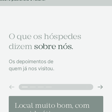
O que os hóspedes
dizem
sobre nós.
Os depoimentos de
quem já nos visitou.
Local muito bom, com
Melh