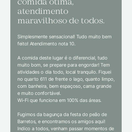
comida ótima,
à na
atendimento
conf
maravilhoso de todos.
imp
Simplesmente sensacional! Tudo muito bem
Sem dúv
feito! Atendimento nota 10.
interior
gosto, 
A comida deste lugar é o diferencial, tudo
delicios
muito bom, se prepare para engordar! Tem
Equipe 
atividades o dia todo, local tranquilo. Fiquei
cordial.
no quarto 611 de frente o lago, quanto limpo,
todas a
com banheira, bem espaçoso, cama grande
inclusiv
e muito confortável.
Wi-Fi que funciona em 100% das áreas.
Limpeza
passari
Fugimos da bagunça da festa do peão de
enquant
Barretos, e encontramos os amigos aqui!
naturez
Indico a todos, venham passar momentos de
academi