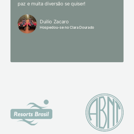
paz e muita diversão se quiser!
delicio
primeir
fechado
Duilio Zacaro
se pude
Hospedou-se no Clara Dourado