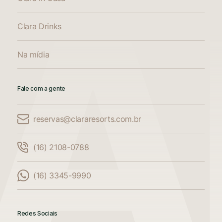
Clara Drinks
Na mídia
Fale com a gente
reservas@clararesorts.com.br
Comparar Acomodações
(16) 2108-0788
Compare até 3 acomodações
(16) 3345-9990
Adicione mais uma acomodação para
comparar
Redes Sociais