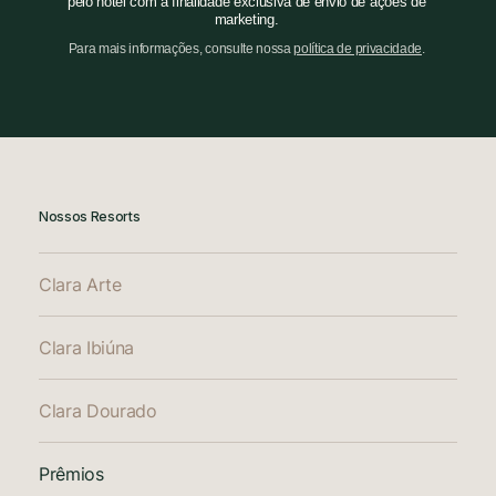
pelo hotel com a finalidade exclusiva de envio de ações de
marketing.
Para mais informações, consulte nossa
política de privacidade
.
Nossos Resorts
Clara Arte
Clara Ibiúna
Clara Dourado
Prêmios