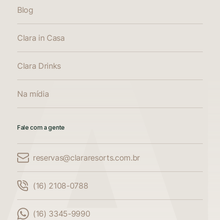
Blog
Clara in Casa
Clara Drinks
Na mídia
Fale com a gente
reservas@clararesorts.com.br
Comparar Acomodações
(16) 2108-0788
Compare até 3 acomodações
(16) 3345-9990
Adicione mais uma acomodação para