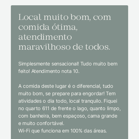
Local muito bom, com
Melh
comida ótima,
à na
atendimento
conf
maravilhoso de todos.
imp
Simplesmente sensacional! Tudo muito bem
Sem dúv
feito! Atendimento nota 10.
interior
gosto, 
A comida deste lugar é o diferencial, tudo
delicios
muito bom, se prepare para engordar! Tem
Equipe 
atividades o dia todo, local tranquilo. Fiquei
cordial.
no quarto 611 de frente o lago, quanto limpo,
todas a
com banheira, bem espaçoso, cama grande
inclusiv
e muito confortável.
Wi-Fi que funciona em 100% das áreas.
Limpeza
passari