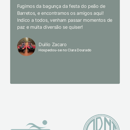
Fugimos da bagunça da festa do peão de
enquant
Barretos, e encontramos os amigos aqui!
naturez
Indico a todos, venham passar momentos de
academi
paz e muita diversão se quiser!
delicio
primeir
fechado
Duilio Zacaro
se pude
Hospedou-se no Clara Dourado