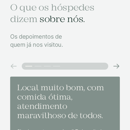
O que os hóspedes
dizem
sobre nós.
Os depoimentos de
quem já nos visitou.
Local muito bom, com
Melh
comida ótima,
à na
atendimento
conf
maravilhoso de todos.
imp