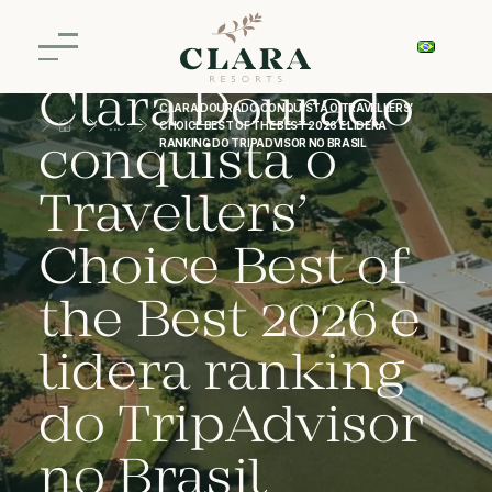
Clara Dourado
CLARA DOURADO CONQUISTA O TRAVELLERS’
CHOICE BEST OF THE BEST 2026 E LIDERA
conquista o
RANKING DO TRIPADVISOR NO BRASIL
Travellers’
Choice Best of
the Best 2026 e
lidera ranking
do TripAdvisor
no Brasil