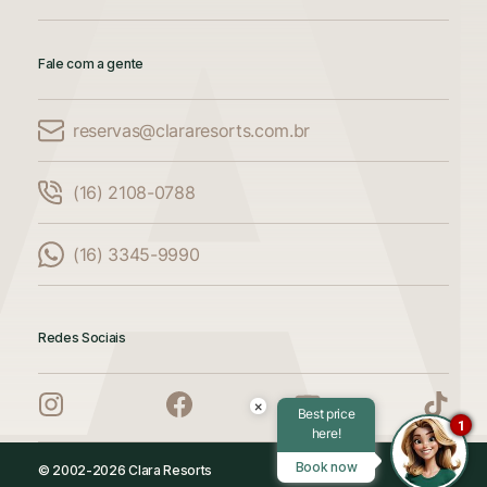
Fale com a gente
reservas@clararesorts.com.br
Comparar Acomodações
(16) 2108-0788
Compare até 3 acomodações
(16) 3345-9990
Adicione mais uma acomodação para
comparar
Redes Sociais
Adicione mais uma acomodação para
comparar
×
Best price
1
here!
Adicione mais uma acomodação para
Book now
© 2002-2026 Clara Resorts
comparar