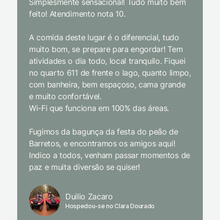
Simplesmente sensacional! Tudo muito bem
Sem dúv
feito! Atendimento nota 10.
interior
gosto, 
A comida deste lugar é o diferencial, tudo
delicios
muito bom, se prepare para engordar! Tem
Equipe 
atividades o dia todo, local tranquilo. Fiquei
cordial.
no quarto 611 de frente o lago, quanto limpo,
todas a
com banheira, bem espaçoso, cama grande
inclusiv
e muito confortável.
Wi-Fi que funciona em 100% das áreas.
Limpeza
passari
Fugimos da bagunça da festa do peão de
enquant
Barretos, e encontramos os amigos aqui!
naturez
Indico a todos, venham passar momentos de
academi
paz e muita diversão se quiser!
delicio
primeir
fechado
Duilio Zacaro
se pude
Hospedou-se no Clara Dourado