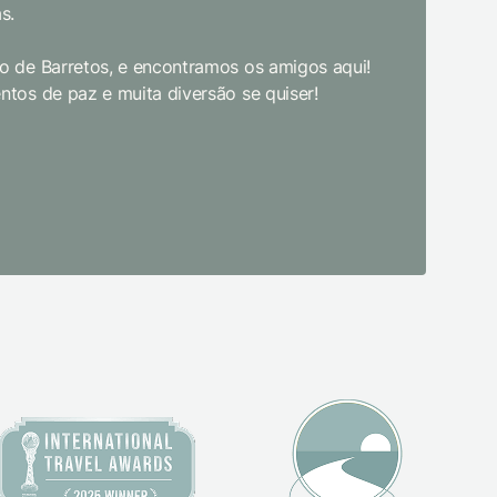
s.
Limpeza e
enquanto 
 de Barretos, e encontramos os amigos aqui!
academia 
tos de paz e muita diversão se quiser!
primeira 
pudesse! 