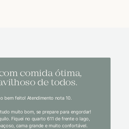
 com comida ótima,
Melh
vilhoso de todos.
todo
o bem feito! Atendimento nota 10.
Sem dúvida
bom gosto
, tudo muito bom, se prepare para engordar!
jantar. E
uilo. Fiquei no quarto 611 de frente o lago,
crianças d
paçoso, cama grande e muito confortável.