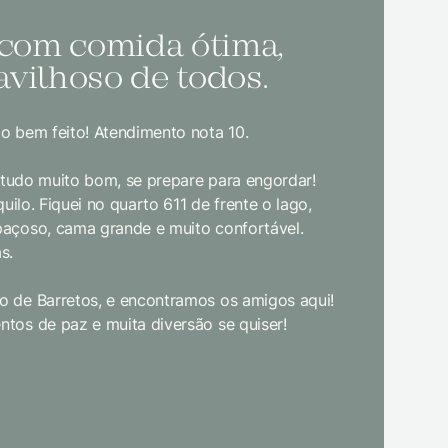
 com comida ótima,
Melh
vilhoso de todos.
todo
o bem feito! Atendimento nota 10.
Sem dúvida
bom gosto
, tudo muito bom, se prepare para engordar!
jantar. E
uilo. Fiquei no quarto 611 de frente o lago,
crianças d
paçoso, cama grande e muito confortável.
s.
Limpeza e
enquanto 
 de Barretos, e encontramos os amigos aqui!
academia 
tos de paz e muita diversão se quiser!
primeira 
pudesse! 