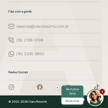
Fale com a gente
reservas@clararesorts.com.br
Comparar Acomodações
(16) 2108-0788
Compare até 3 acomodações
(16) 3345-9990
Adicione mais uma acomodação para
comparar
Redes Sociais
Adicione mais uma acomodação para
comparar
×
Best price
1
here!
Adicione mais uma acomodação para
Book now
© 2002-2026 Clara Resorts
comparar