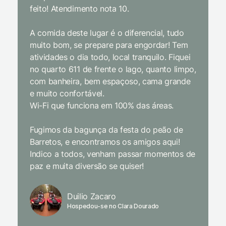
feito! Atendimento nota 10.
interior
gosto, 
A comida deste lugar é o diferencial, tudo
delicios
muito bom, se prepare para engordar! Tem
Equipe 
atividades o dia todo, local tranquilo. Fiquei
cordial.
no quarto 611 de frente o lago, quanto limpo,
todas a
com banheira, bem espaçoso, cama grande
inclusiv
e muito confortável.
Wi-Fi que funciona em 100% das áreas.
Limpeza
passari
Fugimos da bagunça da festa do peão de
enquant
Barretos, e encontramos os amigos aqui!
naturez
Indico a todos, venham passar momentos de
academi
paz e muita diversão se quiser!
delicio
primeir
fechado
Duilio Zacaro
se pude
Hospedou-se no Clara Dourado