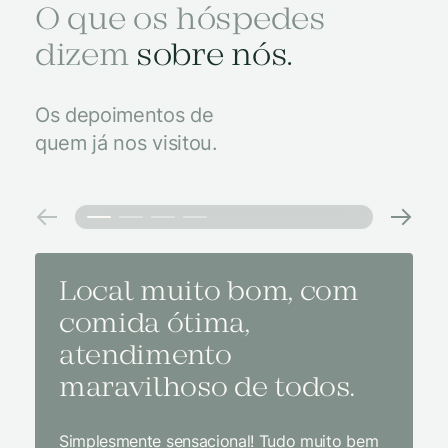
O que os hóspedes
dizem
sobre nós.
Os depoimentos de
quem já nos visitou.
Local muito bom, com
Melh
comida ótima,
à na
atendimento
conf
maravilhoso de todos.
imp
Simplesmente sensacional! Tudo muito bem
Sem dúv