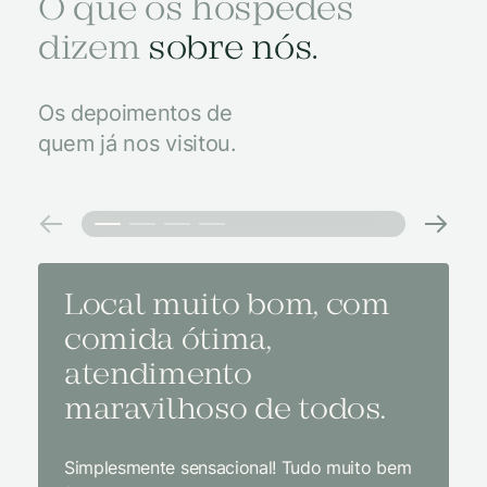
O que os hóspedes
dizem
sobre nós.
Os depoimentos de
quem já nos visitou.
Local muito bom, com
Melh
comida ótima,
à na
atendimento
conf
maravilhoso de todos.
imp
Simplesmente sensacional! Tudo muito bem
Sem dúv