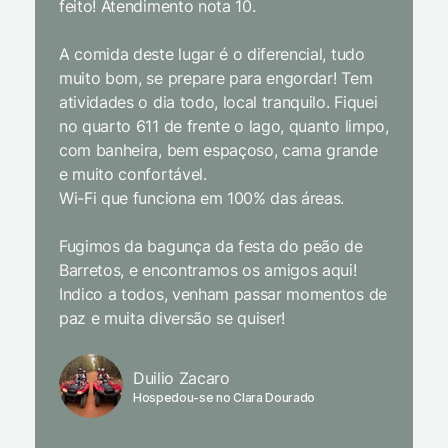
feito! Atendimento nota 10.
interior
gosto, 
A comida deste lugar é o diferencial, tudo
delicios
muito bom, se prepare para engordar! Tem
Equipe 
atividades o dia todo, local tranquilo. Fiquei
cordial.
no quarto 611 de frente o lago, quanto limpo,
todas a
com banheira, bem espaçoso, cama grande
inclusiv
e muito confortável.
Wi-Fi que funciona em 100% das áreas.
Limpeza
passari
Fugimos da bagunça da festa do peão de
enquant
Barretos, e encontramos os amigos aqui!
naturez
Indico a todos, venham passar momentos de
academi
paz e muita diversão se quiser!
delicio
primeir
fechado
Duilio Zacaro
se pude
Hospedou-se no Clara Dourado