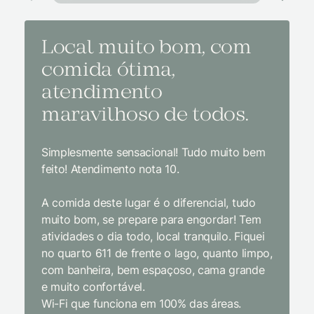
Local muito bom, com
Melh
comida ótima,
à na
atendimento
conf
maravilhoso de todos.
imp
Simplesmente sensacional! Tudo muito bem
Sem dúv
feito! Atendimento nota 10.
interior
gosto, 
A comida deste lugar é o diferencial, tudo
delicios
muito bom, se prepare para engordar! Tem
Equipe 
atividades o dia todo, local tranquilo. Fiquei
cordial.
no quarto 611 de frente o lago, quanto limpo,
todas a
com banheira, bem espaçoso, cama grande
inclusiv
e muito confortável.
Wi-Fi que funciona em 100% das áreas.
Limpeza