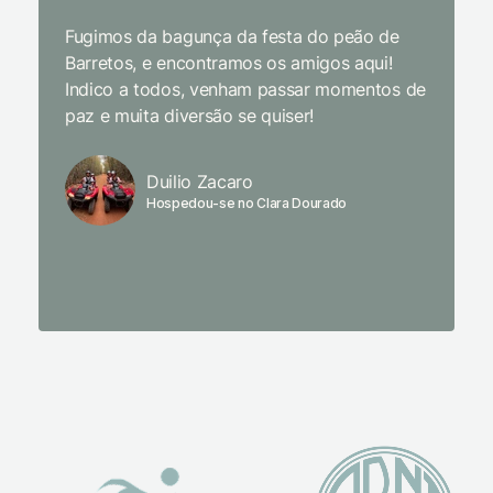
passari
Fugimos da bagunça da festa do peão de
enquant
Barretos, e encontramos os amigos aqui!
naturez
Indico a todos, venham passar momentos de
academi
paz e muita diversão se quiser!
delicio
primeir
fechado
Duilio Zacaro
se pude
Hospedou-se no Clara Dourado