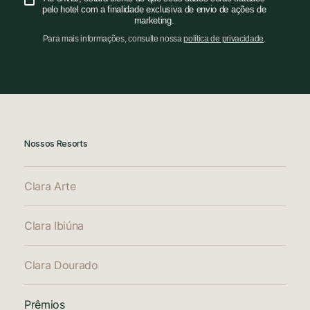
pelo hotel com a finalidade exclusiva de envio de ações de
marketing.
Para mais informações, consulte nossa
política de privacidade
.
Nossos Resorts
Clara Arte
Clara Ibiúna
Clara Dourado
Prêmios