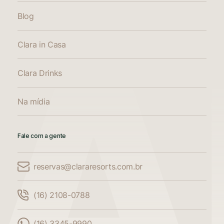
Blog
Clara in Casa
Clara Drinks
Na mídia
Fale com a gente
reservas@clararesorts.com.br
Comparar Acomodações
(16) 2108-0788
Compare até 3 acomodações
(16) 3345-9990