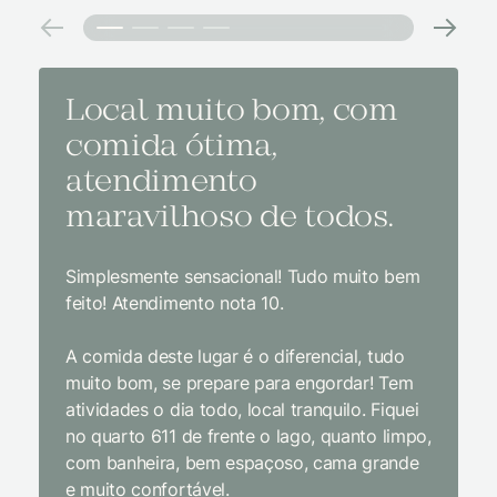
Local muito bom, com
Melh
comida ótima,
à na
atendimento
conf
maravilhoso de todos.
imp
Simplesmente sensacional! Tudo muito bem
Sem dúv
feito! Atendimento nota 10.
interior
gosto, 
A comida deste lugar é o diferencial, tudo
delicios
muito bom, se prepare para engordar! Tem
Equipe 
atividades o dia todo, local tranquilo. Fiquei
cordial.
no quarto 611 de frente o lago, quanto limpo,
todas a
com banheira, bem espaçoso, cama grande
inclusiv
e muito confortável.