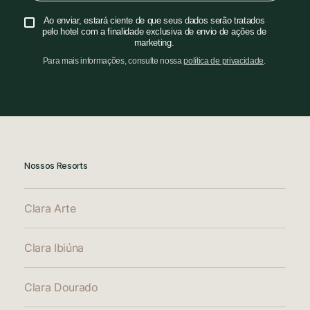
Ao enviar, estará ciente de que seus dados serão tratados
pelo hotel com a finalidade exclusiva de envio de ações de
marketing.
Para mais informações, consulte nossa
política de privacidade
.
Nossos Resorts
Clara Arte
Clara Ibiúna
Clara Dourado