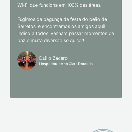
Wi-Fi que funciona em 100% das áreas.
Limpeza
passari
Fugimos da bagunça da festa do peão de
enquant
Barretos, e encontramos os amigos aqui!
naturez
Indico a todos, venham passar momentos de
academi
paz e muita diversão se quiser!
delicio
primeir
fechado
Duilio Zacaro
se pude
Hospedou-se no Clara Dourado