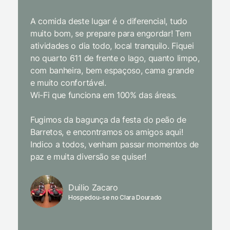
gosto, 
A comida deste lugar é o diferencial, tudo
delicios
muito bom, se prepare para engordar! Tem
Equipe 
atividades o dia todo, local tranquilo. Fiquei
cordial.
no quarto 611 de frente o lago, quanto limpo,
todas a
com banheira, bem espaçoso, cama grande
inclusiv
e muito confortável.
Wi-Fi que funciona em 100% das áreas.
Limpeza
passari
Fugimos da bagunça da festa do peão de
enquant
Barretos, e encontramos os amigos aqui!
naturez
Indico a todos, venham passar momentos de
academi
paz e muita diversão se quiser!
delicio
primeir
fechado
Duilio Zacaro
se pude
Hospedou-se no Clara Dourado