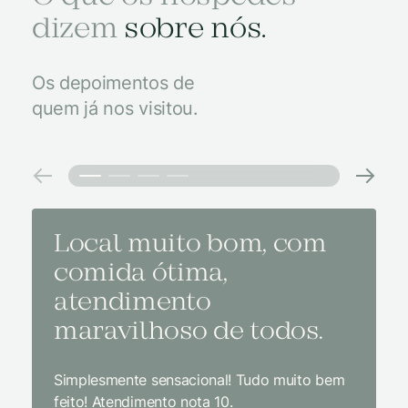
dizem
sobre nós.
Os depoimentos de
quem já nos visitou.
Local muito bom, com
Melh
comida ótima,
à na
atendimento
conf
maravilhoso de todos.
imp
Simplesmente sensacional! Tudo muito bem
Sem dúv
feito! Atendimento nota 10.
interior